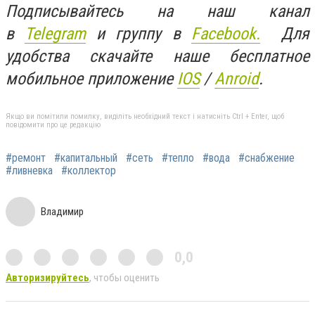
Подписывайтесь на наш канал
в
Telegram
и группу в
Facebook.
Для
удобства скачайте наше бесплатное
мобильное приложение
IOS
/
Anroid
.
Якщо ви помітили помилку, виділіть необхідний текст і натисніть Ctrl + Enter, щоб
повідомити про це редакцію
#ремонт
#капитальный
#сеть
#тепло
#вода
#снабжение
#ливневка
#коллектор
Владимир
0,0
Авторизируйтесь
, чтобы оценить