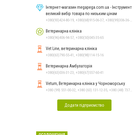
Інтернет-магазин megapega.com.ua - Інструмент
великий вибір товара по низьким цінам
+380(93)424-80-19, +380(68)915-06-37, +380(99)306-36-14
Ветеринарна клініка
+380(96)406-94-57, +380(50)045-35-65
Vet Line, ветеринарна клініка
+380(63)790-55-41, +380(98)114-15-16
Ветеринарна Амбулаторія
+380(63)036-31-23, +380(67)557-60-41
Vetum, Ветеринарна клініка у Чорноморську
+380 (99) 551-00-32, +380 (63) 131-12-35, +380 (48) 737-69-48, +380 (66) 784-33-31
Додати підприємство
ОГОЛОШЕННЯ