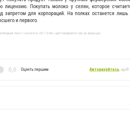
 лицензию. Покупать молоко у селян, которое считает
од запретом для корпораций. На полках останется лишь
ысшего и первого.
бхідний текст і натисніть Ctrl + Enter, щоб повідомити про це редакцію
0,0
Оцініть першим
Авторизуйтесь
, щоб