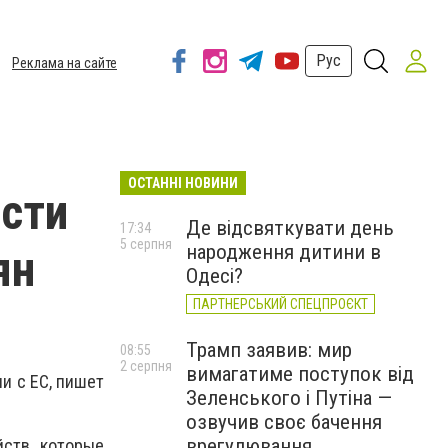
Рус
Реклама на сайте
ОСТАННІ НОВИНИ
сти
Де відсвяткувати день
17:34
5 серпня
народження дитини в
ян
Одесі?
ПАРТНЕРСЬКИЙ СПЕЦПРОЄКТ
Трамп заявив: мир
08:55
2 серпня
вимагатиме поступок від
и с ЕС, пишет
Зеленського і Путіна —
озвучив своє бачення
врегулювання
йств, которые