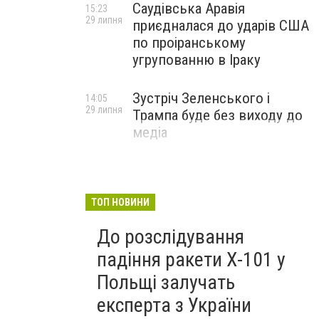
Саудівська Аравія
15:23
29 липня
приєдналася до ударів США
по проіранському
угрупованню в Іраку
Зустріч Зеленського і
14:05
29 липня
Трампа буде без виходу до
медіа
ТОП НОВИНИ
До розслідування
падіння ракети Х-101 у
Польщі залучать
експерта з України