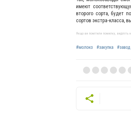
имеют соответствующую
второго сорта, будет п
сортов экстра-класса, в
Якщо ви помітили помилку, виділіть нео
#молоко
#закупка
#завод