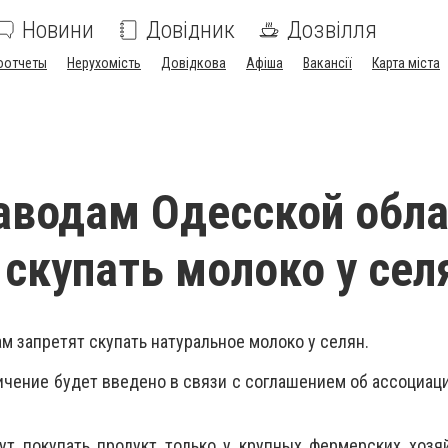
Новини
Довідник
Дозвілля
оотчеты
Нерухомість
Довідкова
Афіша
Вакансії
Карта міста
водам Одесской обла
 скупать молоко у сел
м запретят скупать натуральное молоко у селян.
чение будет введено в связи с соглашением об ассоциаци
ут покупать продукт только у крупных фермерских хозя