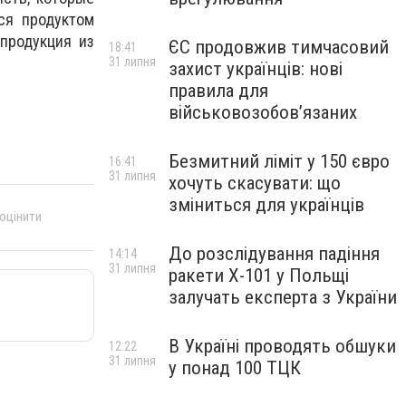
ся продуктом
 продукция из
ЄС продовжив тимчасовий
18:41
31 липня
захист українців: нові
правила для
військовозобов’язаних
Безмитний ліміт у 150 євро
16:41
31 липня
хочуть скасувати: що
зміниться для українців
 оцінити
До розслідування падіння
14:14
31 липня
ракети Х-101 у Польщі
залучать експерта з України
В Україні проводять обшуки
12:22
31 липня
у понад 100 ТЦК