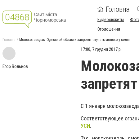
Головна
Видеосюжеты
Фот
Оголошення
Головна
Молокозаводам Одесской области запретят скупать молоко у селян
17:00, 7 грудня 2017 р.
Молокоза
Егор Вольнов
запретят
С 1 января молокозавода
Соответствующее ограни
УСИ
.
Так, молокозаводы смог