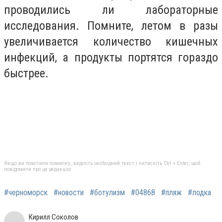
проводились ли лабораторные
исследования. Помните, летом в разы
увеличивается количество кишечных
инфекций, а продукты портятся гораздо
быстрее.
Якщо ви помітили помилку, виділіть необхідний текст і натисніть Ctrl + Enter, щоб
повідомити про це редакцію
#черноморск
#новости
#ботулизм
#04868
#пляж
#лодка
Кирилл Соколов