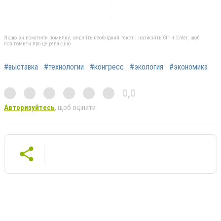
Якщо ви помітили помилку, виділіть необхідний текст і натисніть Ctrl + Enter, щоб
повідомити про це редакцію
#выставка
#технологии
#конгресс
#экология
#экономика
0,0
Авторизуйтесь
, щоб оцінити