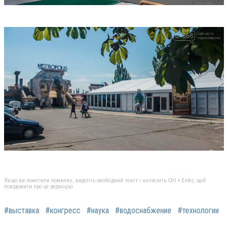
Якщо ви помітили помилку, виділіть необхідний текст і натисніть Ctrl + Enter, щоб
повідомити про це редакцію
#выставка
#конгресс
#наука
#водоснабжение
#технологии