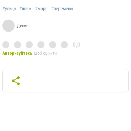
#улица
#пляж
#море
#перемены
Денис
0,0
Авторизуйтесь
, щоб оцінити