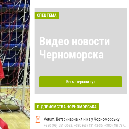
СПЕЦТЕМА
Видео новости
Черноморска
Всі матеріали тут
ПІДПРИЄМСТВА ЧОРНОМОРСЬКА
Vetum, Ветеринарна клініка у Чорноморську
+380 (99) 551-00-32, +380 (63) 131-12-35, +380 (48) 737-69-48, +380 (66) 784-33-31