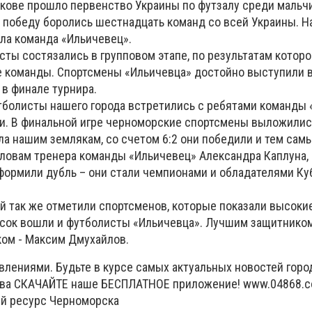
рькове прошло первенство Украины по футзалу среди мальч
а победу боролись шестнадцать команд со всей Украины. Н
ла команда «Ильичевец».
ты состязались в групповом этапе, по результатам которо
 команды. Спортсмены «Ильичевца» достойно выступили в
 в финале турнира.
тболисты нашего города встретились с ребятами команды 
и. В финальной игре черноморские спортсмены выложилис
ла нашим землякам, со счетом 6:2 они победили и тем сам
словам тренера команды «Ильичевец» Александра Каплуна, 
формили дубль – они стали чемпионами и обладателями Ку
й так же отметили спортсменов, которые показали высоки
писок вошли и футболисты «Ильичевца». Лучшим защитнико
ком - Максим Дмухайлов.
влениями. Будьте в курсе самых актуальных новостей горо
тва СКАЧАЙТЕ наше БЕСПЛАТНОЕ приложение! www.04868.co
й ресурс Черноморска