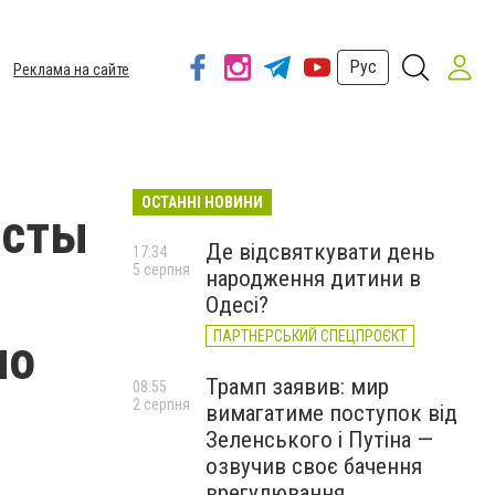
Рус
Реклама на сайте
ОСТАННІ НОВИНИ
исты
Де відсвяткувати день
17:34
5 серпня
народження дитини в
Одесі?
ПАРТНЕРСЬКИЙ СПЕЦПРОЄКТ
по
Трамп заявив: мир
08:55
2 серпня
вимагатиме поступок від
Зеленського і Путіна —
озвучив своє бачення
врегулювання