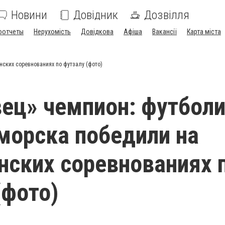
Новини
Довідник
Дозвілля
оотчеты
Нерухомість
Довідкова
Афіша
Вакансії
Карта міста
ских соревнованиях по футзалу (фото)
ец» чемпион: футбол
морска победили на
нских соревнованиях 
(фото)