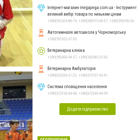
Інтернет-магазин megapega.com.ua - Інструмент
великий вибір товара по низьким цінам
+380(93)424-80-19, +380(68)915-06-37, +380(99)306-36-14
Автогимназія автошкола у Чорноморську
+380(93)952-07-50
Ветеринарна клініка
+380(96)406-94-57, +380(50)045-35-65
Ветеринарна Амбулаторія
+380(63)036-31-23, +380(67)557-60-41
Система сповіщення населення
+380(67)350-44-68, +380(67)340-49-59
Додати підприємство
ОГОЛОШЕННЯ