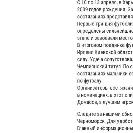
С 10 по 13 апреля, в Ха
2009 годов рождения. З
состязаниях представля
Первые три дня футболис
определены сильнейшие
этапе и завоевали место
В итоговом поединке фу
Ирпени Киевской област
силу. Удача сопутствова
Чемпионский титул. По 
состязаниях мальчики о
по футзалу.
Организаторы состязани
в номинациях, в этот с
Домасов, а лучшим игро
Следите за нашими обно
Черноморск. Для удобс
Главный информационны