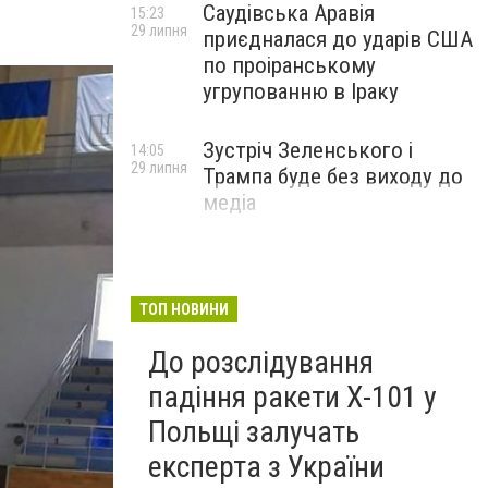
Саудівська Аравія
15:23
29 липня
приєдналася до ударів США
по проіранському
угрупованню в Іраку
Зустріч Зеленського і
14:05
29 липня
Трампа буде без виходу до
медіа
ТОП НОВИНИ
До розслідування
падіння ракети Х-101 у
Польщі залучать
експерта з України