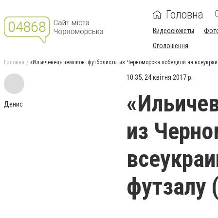
Головна
Видеосюжеты
Фот
Оголошення
Головна
«Ильичевец» чемпион: футболисты из Черноморска победили на всеукраин
10:35, 24 квітня 2017 р.
«Ильичев
Денис
из Черно
всеукраи
футзалу 