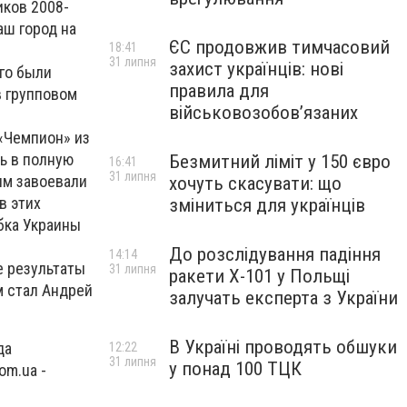
иков 2008-
аш город на
ЄС продовжив тимчасовий
18:41
31 липня
захист українців: нові
го были
правила для
 групповом
військовозобов’язаних
«Чемпион» из
ь в полную
Безмитний ліміт у 150 євро
16:41
31 липня
ым завоевали
хочуть скасувати: що
в этих
зміниться для українців
бка Украины
До розслідування падіння
14:14
е результаты
31 липня
ракети Х-101 у Польщі
м стал Андрей
залучать експерта з України
В Україні проводять обшуки
да
12:22
31 липня
у понад 100 ТЦК
m.ua -