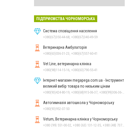
ПІДПРИЄМСТВА ЧОРНОМОРСЬКА
Система сповіщення населення
+380(67)350-44-68, +380(67)340-49-59
Ветеринарна Амбулаторія
+380(63)036-31-23, +380(67)557-60-41
Vet Line, ветеринарна клініка
+380(98)114-15-16, +380(63)790-55-41
Інтернет-магазин megapega.com.ua - Інструмент
великий вибір товара по низьким цінам
+380(93)424-80-19, +380(68)915-06-37, +380(99)306-36-14
Автогимназія автошкола у Чорноморську
+380(93)952-07-50
Vetum, Ветеринарна клініка у Чорноморську
+380 (99) 551-00-32, +380 (63) 131-12-35, +380 (48) 737-69-48, +380 (66) 784-33-31