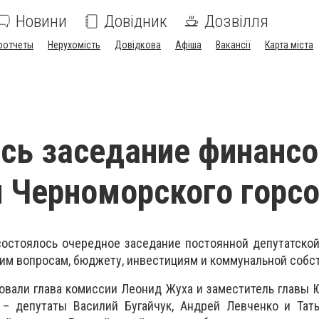
Новини
Довідник
Дозвілля
оотчеты
Нерухомість
Довідкова
Афіша
Вакансії
Карта міста
сь заседание финанс
 Черноморского горс
 состоялось очередное заседание постоянной депутатско
м вопросам, бюджету, инвестициям и коммунальной собс
овали глава комиссии Леонид Жуха и заместитель главы Ю
– депутаты Василий Бугайчук, Андрей Левченко и Тать