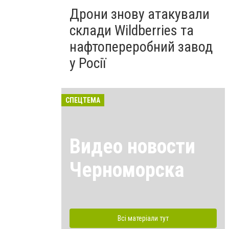
Дрони знову атакували
склади Wildberries та
нафтопереробний завод
у Росії
СПЕЦТЕМА
Видео новости
Черноморска
Всі матеріали тут