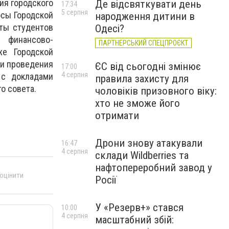
ия городского
Де відсвяткувати день
17:34
5 серпня
осы Городской
народження дитини в
ты студентов
Одесі?
, финансово-
ПАРТНЕРСЬКИЙ СПЕЦПРОЄКТ
же Городской
 и проведения
ЄС від сьогодні змінює
17:00
4 серпня
 с докладами
правила захисту для
о совета.
чоловіків призовного віку:
хто не зможе його
отримати
Дрони знову атакували
16:47
4 серпня
склади Wildberries та
нафтопереробний завод у
 оцінити
Росії
У «Резерв+» стався
10:00
4 серпня
масштабний збій: