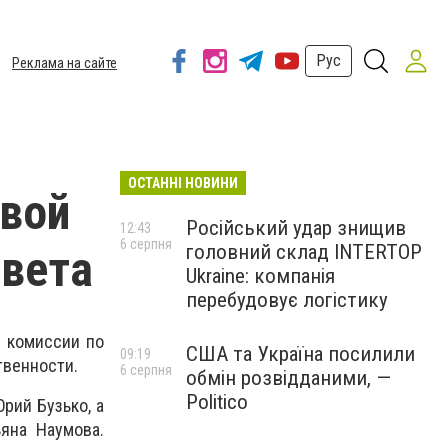
Рус
Реклама на сайте
ОСТАННІ НОВИНИ
овой
Російський удар знищив
12:43
6 серпня
головний склад INTERTOP
овета
Ukraine: компанія
перебудовує логістику
й комиссии по
США та Україна посилили
09:19
твенности.
6 серпня
обмін розвідданими, —
Politico
рий Бузько, а
яна Наумова.