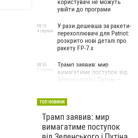
користувачі не можуть
увійти до програми
У рази дешевша за ракети-
08:10
4 серпня
перехоплювачі для Patriot:
розкрито нові деталі про
ракету FP-7.x
Трамп заявив: мир
08:55
2 серпня
вимагатиме поступок від
Зеленського і Путіна —
озвучив своє бачення
врегулювання
ТОП НОВИНИ
Трамп заявив: мир
вимагатиме поступок
від Зеленського і Путіна