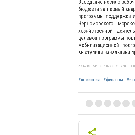
Заседание носило рабоч
бюджета за первый квар
программы поддержки и
Черноморского морско
хозяйственной деятел
целевой программы подд
мобилизационной подг
выступили начальники п
Якщо ви помітили помилку, виділіть нео
#комиссия
#финансы
#бю