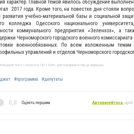
ий характер. Главной темой явилось обсуждение выполнен
тал 2017 года. Кроме того, на повестке дня стояли вопр
 развития учебно-материальной базы и социальной защи
го колледжа Одесского национального университета
ьности коммунального предприятия «Зеленхоз», а так
ержки Черноморского городского военного комиссариата
отовки военнообязанных. По всем изложенным темам
рофильных управлений и отделов Черноморского городског
бхідний текст і натисніть Ctrl + Enter, щоб повідомити про це редакцію
джет
#программа
#депутаты
0,0
Оцініть першим
Авторизуйтесь
, щоб