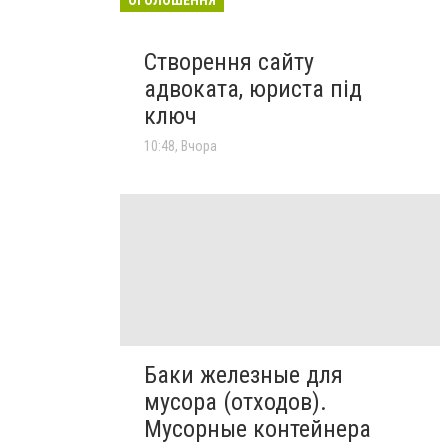
Створення сайту
адвоката, юриста під
ключ
10:48, Вчора
Баки железные для
мусора (отходов).
Мусорные контейнера