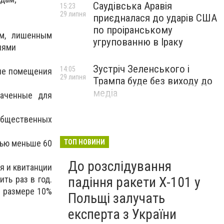
Саудівська Аравія
15:23
29 липня
приєдналася до ударів США
по проіранському
ям, лишенным
угрупованню в Іраку
лями
Зустріч Зеленського і
14:05
кие помещения
29 липня
Трампа буде без виходу до
медіа
наченные для
общественных
ТОП НОВИНИ
дью меньше 60
До розслідування
я и квитанции
падіння ракети Х-101 у
ть раз в год.
в размере 10%
Польщі залучать
експерта з України