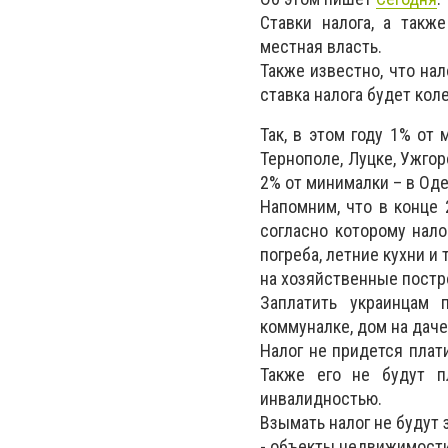
Ставки налога, а такж
местная власть.
Также известно, что на
ставка налога будет кол
Так, в этом году 1% от
Тернополе, Луцке, Ужгор
2% от минималки – в Оде
Напомним, что в конце 
согласно которому нало
погреба, летние кухни и
на хозяйственные постр
Заплатить украинцам 
коммуналке, дом на даче
Налог не придется плат
Также его не будут п
инвалидностью.
Взымать налог не будут з
- объекты недвижимости