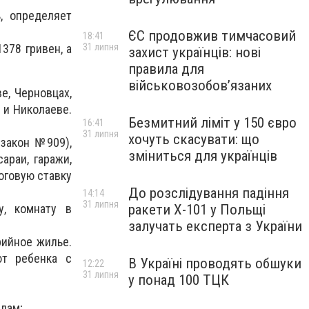
, определяет
ЄС продовжив тимчасовий
18:41
378 гривен, а
31 липня
захист українців: нові
правила для
військовозобов’язаних
е, Черновцах,
 и Николаеве.
Безмитний ліміт у 150 євро
16:41
31 липня
хочуть скасувати: що
(закон №909),
зміниться для українців
араи, гаражи,
оговую ставку
До розслідування падіння
14:14
31 липня
ракети Х-101 у Польщі
у, комнату в
залучать експерта з України
рийное жилье.
ют ребенка с
В Україні проводять обшуки
12:22
31 липня
у понад 100 ТЦК
дам;