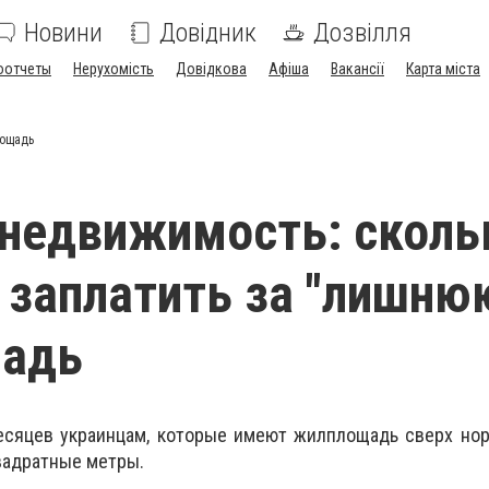
Новини
Довідник
Дозвілля
оотчеты
Нерухомість
Довідкова
Афіша
Вакансії
Карта міста
лощадь
 недвижимость: сколь
 заплатить за "лишню
адь
есяцев украинцам, которые имеют жилплощадь сверх нор
квадратные метры.