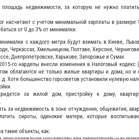
е площадь недвижимости, за которую не нужно платить
лог насчитают с учетом минимальной зарплаты в размере 1
ебаться от 0 до 3% от минималки.
 минималки с каждого метра будут взимать в Киеве, Львов
оде, Черкассах, Хмельницком, Полтаве, Херсоне, Чернигове
ссе, Днепропетровске, Харькове, Запорожье и Сумах.
2015-го нардепы внесли изменения в Налоговый кодекс 
гом облагаются не только жилые квартиры и дома, но и с
 т.д. Хотя большинство горсоветов установили нулевую нал
ойки.
придется за жилой дом, пристройку к дому, квартир
.
ить за недвижимость в зоне отчуждения, общежития, ава
латить сироты, одинокие матери, которые воспитыва
а такие объекты, как:
, принадлежащие государству или территориальным грома