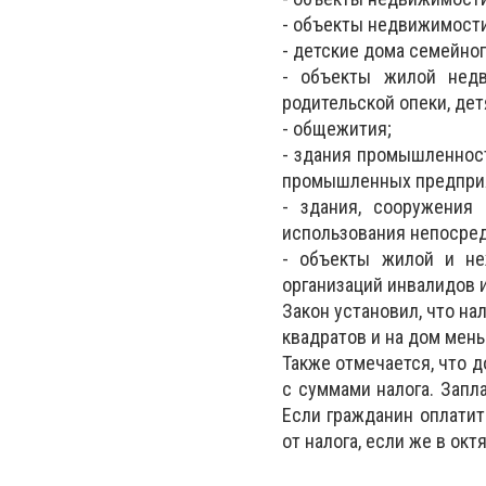
- объекты недвижимости
- детские дома семейног
- объекты жилой недв
родительской опеки, де
- общежития;
- здания промышленност
промышленных предпри
- здания, сооружения 
использования непосред
- объекты жилой и не
организаций инвалидов 
Закон установил, что н
квадратов и на дом мень
Также отмечается, что 
с суммами налога. Запла
Если гражданин оплатит
от налога, если же в окт