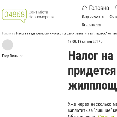
Головна
Видеосюжеты
Фот
Оголошення
Головна
Налог на недвижимость: сколько придется заплатить за "лишнюю" жилп
13:00, 18 квітня 2017 р.
Налог на
Егор Вольнов
придется
жилплощ
Уже через несколько м
заплатить за "лишние" 
Об этом пишет
Сегодня
.