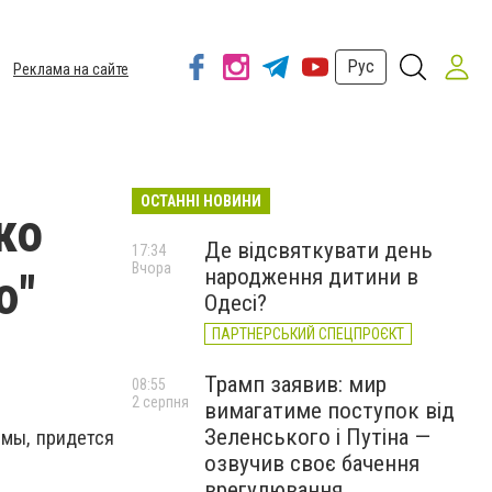
Рус
Реклама на сайте
ОСТАННІ НОВИНИ
ко
Де відсвяткувати день
17:34
Вчора
народження дитини в
ю"
Одесі?
ПАРТНЕРСЬКИЙ СПЕЦПРОЄКТ
Трамп заявив: мир
08:55
2 серпня
вимагатиме поступок від
Зеленського і Путіна —
мы, придется
озвучив своє бачення
врегулювання