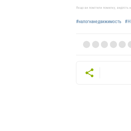
Якщо ви помітили помилку, виділіть нео
#налогнанедвижимость
#Н