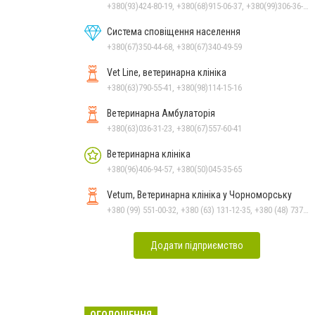
+380(93)424-80-19, +380(68)915-06-37, +380(99)306-36-14
Система сповіщення населення
+380(67)350-44-68, +380(67)340-49-59
Vet Line, ветеринарна клініка
+380(63)790-55-41, +380(98)114-15-16
Ветеринарна Амбулаторія
+380(63)036-31-23, +380(67)557-60-41
Ветеринарна клініка
+380(96)406-94-57, +380(50)045-35-65
Vetum, Ветеринарна клініка у Чорноморську
+380 (99) 551-00-32, +380 (63) 131-12-35, +380 (48) 737-69-48, +380 (66) 784-33-31
Додати підприємство
ОГОЛОШЕННЯ