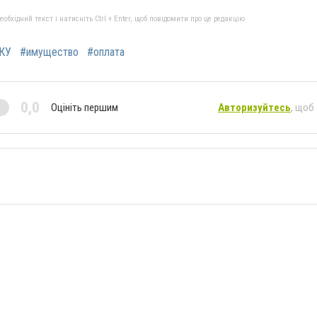
бхідний текст і натисніть Ctrl + Enter, щоб повідомити про це редакцію
КУ
#имущество
#оплата
0,0
Оцініть першим
Авторизуйтесь
, щоб