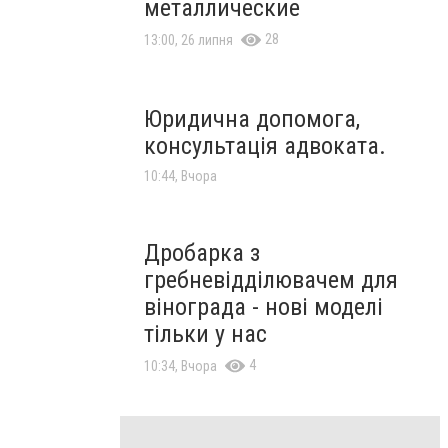
металлические
28
13:00, 26 липня
Юридична допомога,
консультація адвоката.
10:44, Вчора
Дробарка з
гребневідділювачем для
вінограда - нові моделі
тільки у нас
4
10:34, Вчора