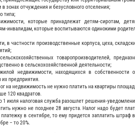
 в зонах отчуждения и безусловного отселения;
о типа;
ижимости, которые принадлежат детям-сиротам, дет
тям-инвалидам, которые воспитываются одинокими родите
и, в частности производственные корпуса, цеха, складс
ятий;
сельскохозяйственных товаропроизводителей, предназ
ственно в сельскохозяйственной деятельности;
жилой недвижимости, находящихся в собственности 
и их предприятия.
алог на недвижимость не нужно платить на квартиры площа
ше 120 квадратов.
до 1 июля налоговая служба разошлет решения-уведомлени
тить нужно не позднее 28 августа. Налог надо будет плати
 платежку в сентябре, то ему придется заплатить штраф 
ябре – то 20%.