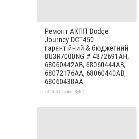
Ремонт АКПП Dodge
Journey DCT450
гарантійний & бюджетний
8U3R7000NG # 4872691AH,
68060442AB, 68060444AB,
68072176AA, 68060440AB,
68060438AA
1
13:13, 31 липня