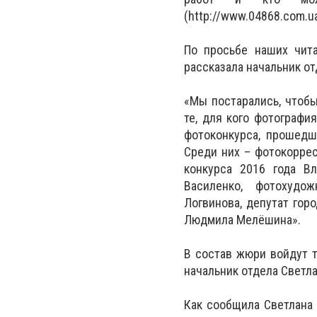
(http://www.04868.com.ua
По просьбе наших чит
рассказала начальник от
«Мы постарались, чтобы
те, для кого фотографи
фотоконкурса, прошедш
Среди них – фотокоррес
конкурса 2016 года Вл
Василенко, фотохудо
Логвинова, депутат гор
Людмила Мелёшина».
В состав жюри войдут т
начальник отдела Светл
Как сообщила Светлана 