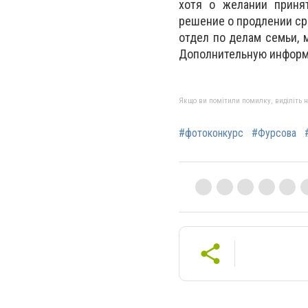
хотя о желании принят
решение о продлении сро
отдел по делам семьи, м
Дополнительную информа
Якщо ви помітили помилку, виділіть нео
#фотоконкурс
#Фурсова