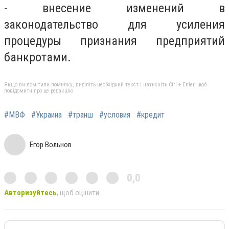
- внесение изменений в
законодательство для усиления
процедуры признания предприятий
банкротами.
Якщо ви помітили помилку, виділіть необхідний текст і натисніть Ctrl + Enter, щоб
повідомити про це редакцію
#МВФ
#Украина
#транш
#условия
#кредит
Егор Вольнов
0,0
Авторизуйтесь
, щоб оцінити