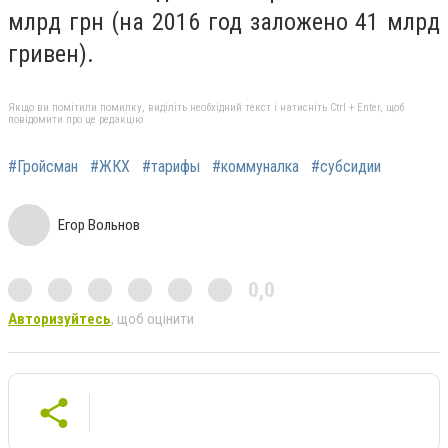
млрд грн (на 2016 год заложено 41 млрд
гривен).
Якщо ви помітили помилку, виділіть необхідний текст і натисніть Ctrl + Enter, щоб
повідомити про це редакцію
#Гройсман
#ЖКХ
#тарифы
#коммуналка
#субсидии
Егор Вольнов
0,0
Авторизуйтесь
, щоб оцінити