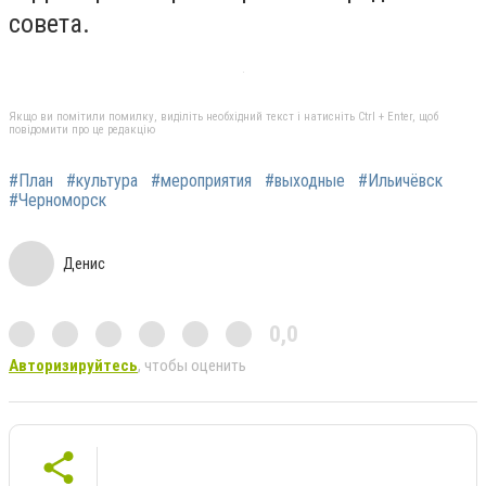
совета.
Якщо ви помітили помилку, виділіть необхідний текст і натисніть Ctrl + Enter, щоб
повідомити про це редакцію
#План
#культура
#мероприятия
#выходные
#Ильичёвск
#Черноморск
Денис
0,0
Авторизируйтесь
, чтобы оценить