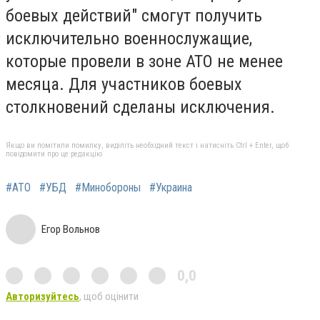
боевых действий" смогут получить
исключительно военнослужащие,
которые провели в зоне АТО не менее
месяца. Для участников боевых
столкновений сделаны исключения.
Якщо ви помітили помилку, виділіть необхідний текст і натисніть Ctrl + Enter, щоб
повідомити про це редакцію
#АТО
#УБД
#Минобороны
#Украина
Егор Вольнов
0,0
Авторизуйтесь
, щоб оцінити