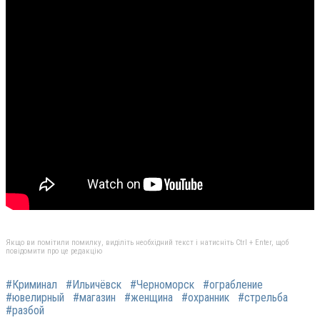
Якщо ви помітили помилку, виділіть необхідний текст і натисніть Ctrl + Enter, щоб
повідомити про це редакцію
#Криминал
#Ильичёвск
#Черноморск
#ограбление
#ювелирный
#магазин
#женщина
#охранник
#стрельба
#разбой