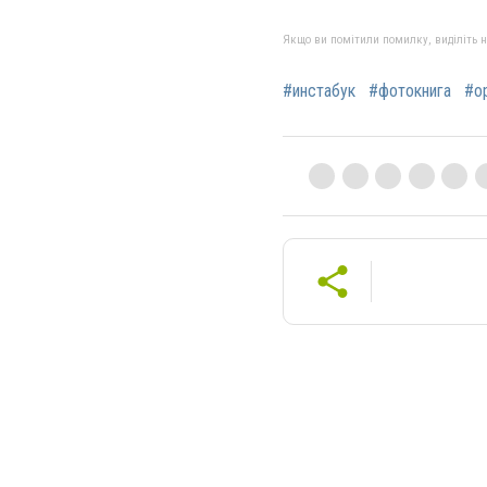
Якщо ви помітили помилку, виділіть нео
#инстабук
#фотокнига
#о