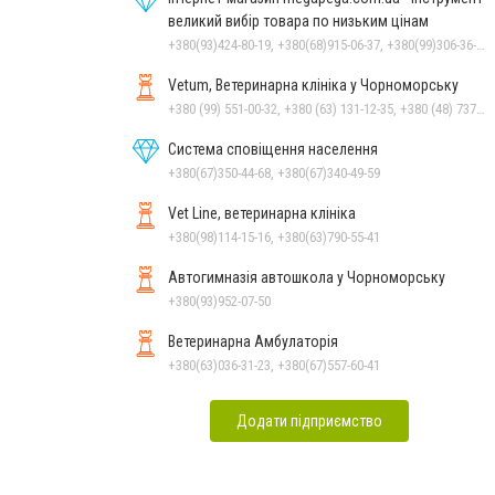
великий вибір товара по низьким цінам
+380(93)424-80-19, +380(68)915-06-37, +380(99)306-36-14
Vetum, Ветеринарна клініка у Чорноморську
+380 (99) 551-00-32, +380 (63) 131-12-35, +380 (48) 737-69-48, +380 (66) 784-33-31
Система сповіщення населення
+380(67)350-44-68, +380(67)340-49-59
Vet Line, ветеринарна клініка
+380(98)114-15-16, +380(63)790-55-41
Автогимназія автошкола у Чорноморську
+380(93)952-07-50
Ветеринарна Амбулаторія
+380(63)036-31-23, +380(67)557-60-41
Додати підприємство