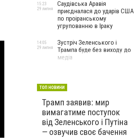
Саудівська Аравія
15:23
29 липня
приєдналася до ударів США
по проіранському
угрупованню в Іраку
Зустріч Зеленського і
14:05
29 липня
Трампа буде без виходу до
медіа
ТОП НОВИНИ
Трамп заявив: мир
вимагатиме поступок
від Зеленського і Путіна
— озвучив своє бачення