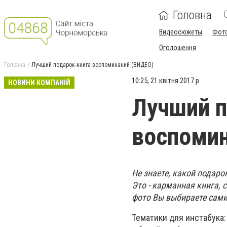
Головна
Видеосюжеты
Фот
Оголошення
Головна
Лучший подарок-книга воспоминаний (ВИДЕО)
10:25, 21 квітня 2017 р.
НОВИНИ КОМПАНІЙ
Лучший п
воспоми
Не знаете, какой подар
Это - карманная книга, 
фото Вы выбираете сами
Тематики для инстабука: