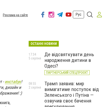
Рус
Реклама на сайте
ОСТАННІ НОВИНИ
Де відсвяткувати день
17:34
5 серпня
народження дитини в
Одесі?
ПАРТНЕРСЬКИЙ СПЕЦПРОЄКТ
т -
инстабук
!
Трамп заявив: мир
08:55
и, дизайн и
2 серпня
вимагатиме поступок від
бражения! :)
Зеленського і Путіна —
озвучив своє бачення
книга,
врегулювання