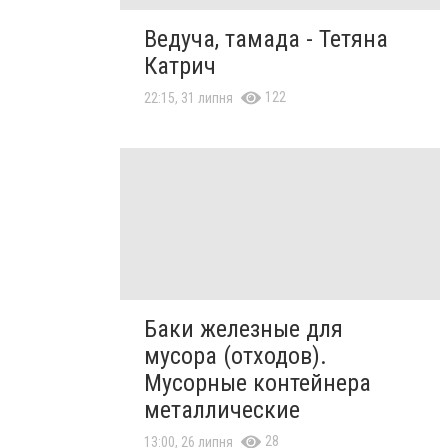
Ведуча, тамада - Тетяна
Катрич
122
22:15, 31 липня
Баки железные для
мусора (отходов).
Мусорные контейнера
металлические
28
13:00, 26 липня