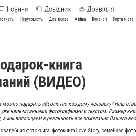
Новини
Довідник
Дозвілля
оотчеты
Нерухомість
Довідкова
Афіша
Вакансії
Карта міста
одарок-книга
наний (ВИДЕО)
ок можно подарить абсолютно каждому человеку? Наш отве
с уже напечатанными фотографиями и текстом. Размер книг
, а мы воплощаем в реальность все пожелания Вашего воо
 свадебная фотокнига, фотокнига Love Story, семейная фото