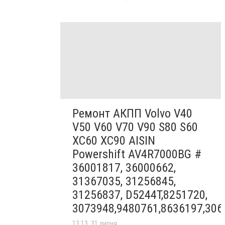
Ремонт АКПП Volvo V40
V50 V60 V70 V90 S80 S60
XC60 XC90 AISIN
Powershift AV4R7000BG #
36001817, 36000662,
31367035, 31256845,
31256837, D5244T,8251720,
3073948,9480761,8636197,306
13:13, 31 липня