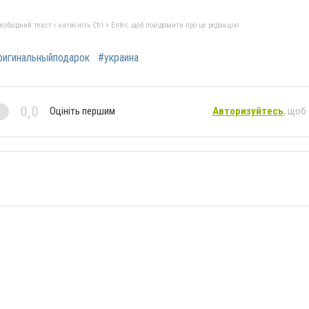
бхідний текст і натисніть Ctrl + Enter, щоб повідомити про це редакцію
ригинальныйподарок
#украина
0,0
Оцініть першим
Авторизуйтесь
, щоб