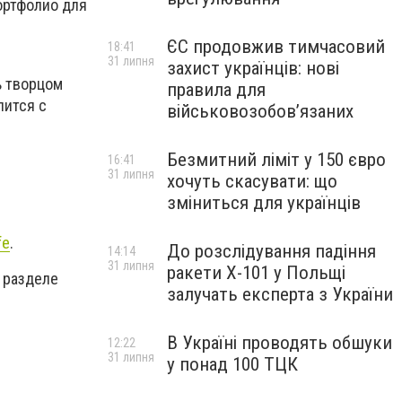
портфолио для
ЄС продовжив тимчасовий
18:41
31 липня
захист українців: нові
ь творцом
правила для
лится с
військовозобов’язаних
Безмитний ліміт у 150 євро
16:41
31 липня
хочуть скасувати: що
зміниться для українців
fe
.
До розслідування падіння
14:14
31 липня
ракети Х-101 у Польщі
 разделе
залучать експерта з України
В Україні проводять обшуки
12:22
31 липня
у понад 100 ТЦК