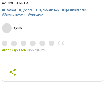
AVTOVOD.ORG.UA
#Платная
#Дорога
#Шульмейстер
#Правительство
#Законопроект
#Автодор
Денис
0,0
Авторизуйтесь
, щоб оцінити