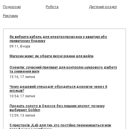
Подорожі
Робота
Дитячий розділ
Реклама
Як вибрати кабель для електропроводки у квартирі або
приватному будинку
09:11,
Вчора
Магазин жижі: як обрати якісні рідини для вейпа
Оземпік: сучасний препарат для контролю цукрового діабету
та зниження ваги
15:16,
17 липня
Чому дешевий спецодяг обходиться дорожче через 6
місяців?
10:54,
17 липня
Продать золото в Одессе без лишних хлопот: почему
выбирают Golden
12:59,
13 липня
5 пристроїв JLab для тих, хто постійно перемикається між