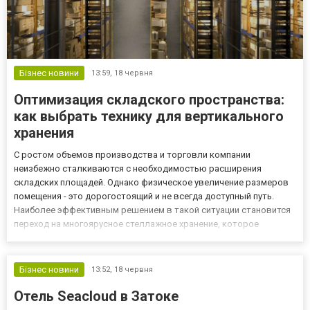
Бізнес новини
13:59,
18 червня
Оптимизация складского пространства:
как выбрать технику для вертикального
хранения
С ростом объемов производства и торговли компании
неизбежно сталкиваются с необходимостью расширения
складских площадей. Однако физическое увеличение размеров
помещения - это дорогостоящий и не всегда доступный путь.
Наиболее эффективным решением в такой ситуации становится
переход на многоярусное стеллажное хранение, которое
позволяет задействовать всю полезную высоту здания. Для
обслуживания таких зон требуется специальное оборудование,
способное быстро...
Бізнес новини
13:52,
18 червня
Отель Seacloud в Затоке