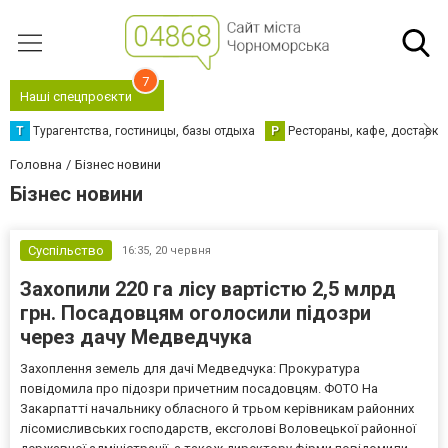
7
Наші спецпроєкти
Т
Турагентства, гостиницы, базы отдыха
Р
Рестораны, кафе, доставка
Головна
Бізнес новини
Бізнес новини
Суспільство
16:35,
20 червня
Захопили 220 га лісу вартістю 2,5 млрд
грн. Посадовцям оголосили підозри
через дачу Медведчука
Захоплення земель для дачі Медведчука: Прокуратура
повідомила про підозри причетним посадовцям. ФОТО На
Закарпатті начальнику обласного й трьом керівникам районних
лісомисливських господарств, ексголові Воловецької районної