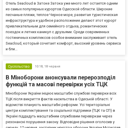
Отель Seacloud в Затоке Затока уже много лет остается одним
из самых популярных курортов Одесской области. Широкие
песчаные пляжи, теплое Черное море, развитая туристическая
инфраструктура и удобное расположение делают этот курорт
привлекательным для семейного отдыха, романтических
поездок и летних каникул с друзьями. Среди современных
гостиничных комплексов особое внимание заслуживает отель
Seacloud, который сочетает комфорт, высокий уровень сервиса
и бли...
Суспільство
10:18,
18 червня
В Міноборони анонсували перерозподіл
функцій та масові перевірки усіх ТЦК
Міноборони України ініціює масштабні службові перевірки всіх
ТЦК після викриття фактів насильства в Одеській області. У
відомстві планують масштабні реформи. Усі територіальні
центри комплектування та соціальної підтримки (ТЦК та СП) в
Україні піддадуть масштабним службовим перевіркам через
резонансні порушення закону. Відповідне рішення оголосив у
середу, 17 червня, заступник міністра оборони України Мстислав