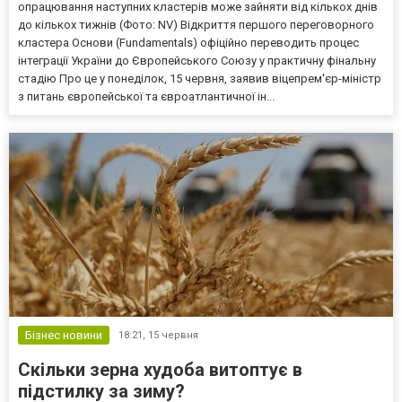
опрацювання наступних кластерів може зайняти від кількох днів
до кількох тижнів (Фото: NV) Відкриття першого переговорного
кластера Основи (Fundamentals) офіційно переводить процес
інтеграції України до Європейського Союзу у практичну фінальну
стадію Про це у понеділок, 15 червня, заявив віцепрем'єр-міністр
з питань європейської та євроатлантичної ін...
Бізнес новини
18:21,
15 червня
Скільки зерна худоба витоптує в
підстилку за зиму?