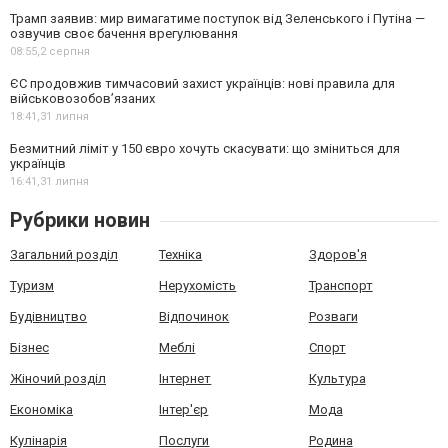
Трамп заявив: мир вимагатиме поступок від Зеленського і Путіна —
озвучив своє бачення врегулювання
08:55,
2 серпня
ЄС продовжив тимчасовий захист українців: нові правила для
військовозобов’язаних
18:41,
31 липня
Безмитний ліміт у 150 євро хочуть скасувати: що зміниться для
українців
16:41,
31 липня
Рубрики новин
Загальний розділ
Техніка
Здоров'я
Туризм
Нерухомість
Транспорт
Будівництво
Відпочинок
Розваги
Бізнес
Меблі
Спорт
Жіночий розділ
Інтернет
Культура
Економіка
Інтер'єр
Мода
Кулінарія
Послуги
Родина