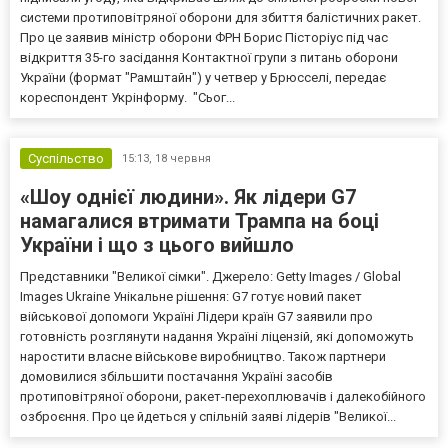
системи протиповітряної оборони для збиття балістичних ракет.
Про це заявив міністр оборони ФРН Борис Пісторіус під час
відкриття 35-го засідання Контактної групи з питань оборони
України (формат "Рамштайн") у четвер у Брюсселі, передає
кореспондент Укрінформу. "Сьог...
Суспільство
15:13,
18 червня
«Шоу однієї людини». Як лідери G7
намагалися втримати Трампа на боці
України і що з цього вийшло
Представники "Великої сімки". Джерело: Getty Images / Global
Images Ukraine Унікальне рішення: G7 готує новий пакет
військової допомоги Україні Лідери країн G7 заявили про
готовність розглянути надання Україні ліцензій, які допоможуть
наростити власне військове виробництво. Також партнери
домовилися збільшити постачання Україні засобів
протиповітряної оборони, ракет-перехоплювачів і далекобійного
озброєння. Про це йдеться у спільній заяві лідерів "Великої...