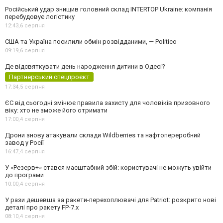
Російський удар знищив головний склад INTERTOP Ukraine: компанія
перебудовує логістику
12:43,
6 серпня
США та Україна посилили обмін розвідданими, — Politico
09:19,
6 серпня
Де відсвяткувати день народження дитини в Одесі?
Партнерський спецпроєкт
17:34,
5 серпня
ЄС від сьогодні змінює правила захисту для чоловіків призовного
віку: хто не зможе його отримати
17:00,
4 серпня
Дрони знову атакували склади Wildberries та нафтопереробний
завод у Росії
16:47,
4 серпня
У «Резерв+» стався масштабний збій: користувачі не можуть увійти
до програми
10:00,
4 серпня
У рази дешевша за ракети-перехоплювачі для Patriot: розкрито нові
деталі про ракету FP-7.x
08:10,
4 серпня