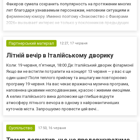
Факеров сумела сохранить популярность на протяжении многих
лет благодаря узнаваемым персонажам, неловким ситуациям и
фирменному юмору. Именно поэтому «Знакомство с Факерами
2026» вызывает интерес не только у поклонников предыдущих
частей, но и у зрителей, которые просто любят хорошие
комедии. Почему продолжение привлекает внимание За годы
существования фра...
Партнерський матеріал
12:27,
17 червня
Літній вечір в Італійському дворику
Коли: 19 червня, пʼятниця, 18:00 Де: Італійський дворик філармонії
Якщо ви не встигли потрапити на концерт 13 червня — у вас є ще
один шанс! Після теплого прийому та аншлагу ми повторюємо
програму 19 червня. На вас чекає вражаюча музична програма,
наповнена цікавими несподіванками, красою і живими емоціями.
А келих італійського вина допоможе ще глибше відчути
атмосферу літнього вечора в одному з найромантичніших
куточків міста. Запрошуємо провести цей вечі...
Суспільство
17:50,
16 червня
Трамп допустив, що не продовжуватиме