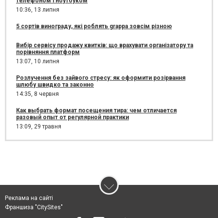
телефоном і ноутбуком
10:36,
13 липня
5 сортів винограду, які роблять grappa зовсім різною
Вибір сервісу продажу квитків: що врахувати організатору та
порівняння платформ
13:07,
10 липня
Розлучення без зайвого стресу: як оформити розірвання
шлюбу швидко та законно
14:35,
8 червня
Как выбрать формат посещения тира: чем отличается
разовый опыт от регулярной практики
13:09,
29 травня
Реклама на сайті
Франшиза "CitySites"