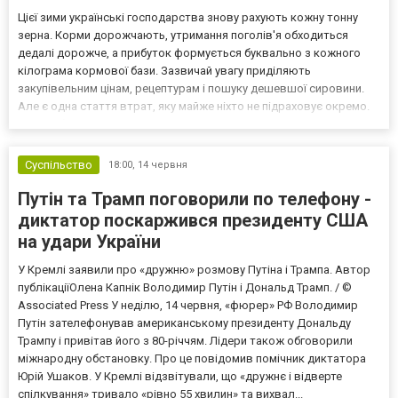
Цієї зими українські господарства знову рахують кожну тонну
зерна. Корми дорожчають, утримання поголів'я обходиться
дедалі дорожче, а прибуток формується буквально з кожного
кілограма кормової бази. Зазвичай увагу приділяють
закупівельним цінам, рецептурам і пошуку дешевшої сировини.
Але є одна стаття втрат, яку майже ніхто не підраховує окремо.
Щодня біля годівниць залишається трохи дерті, кілька жмень
комбікорму або розсипаних добавок. Здається дрібницею...
Суспільство
18:00,
14 червня
Путін та Трамп поговорили по телефону -
диктатор поскаржився президенту США
на удари України
У Кремлі заявили про «дружню» розмову Путіна і Трампа. Автор
публікаціїОлена Капнік Володимир Путін і Дональд Трамп. / ©
Associated Press У неділю, 14 червня, «фюрер» РФ Володимир
Путін зателефонував американському президенту Дональду
Трампу і привітав його з 80-річчям. Лідери також обговорили
міжнародну обстановку. Про це повідомив помічник диктатора
Юрій Ушаков. У Кремлі відзвітували, що «дружнє і відверте
спілкування» тривало «рівно 55 хвилин» та вихвал...