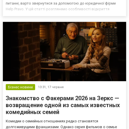
питанні, варто звернутися за допомогою до юридичної фірми
Help Pravo. У цій статті розглянемо особливості відкриття
рахунку для ТОВ з іноземним засновником, перелік необхідних
документів та можливі труднощі, з якими може зіт...
Бізнес новини
13:31,
17 червня
Знакомство с Факерами 2026 на Зеркс —
возвращение одной из самых известных
комедийных семей
Комедии о семейных отношениях редко становятся
долгоживущими франшизами. Однако серия фильмов о семье