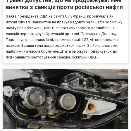
винятки з санкцій проти російської нафти
Заява президента США на саміті G7 у Франції прозвучала як
чіткий сигнал: Вашингтон не планує надовго залишати російську
нафту без обмежень, навіть після тимчасового послаблення
санкцій через кризу в Ормузькій протоці. Президент Дональд
Трамп, зустрічаючись із лідерами на саміті G7, чітко окреслив
позицію Вашингтона щодо російської нафти. За його словами,
найближчим часом Сполучені Штати зможуть повернутися до
повноцінного застосування санкцій, оскільки Орм...