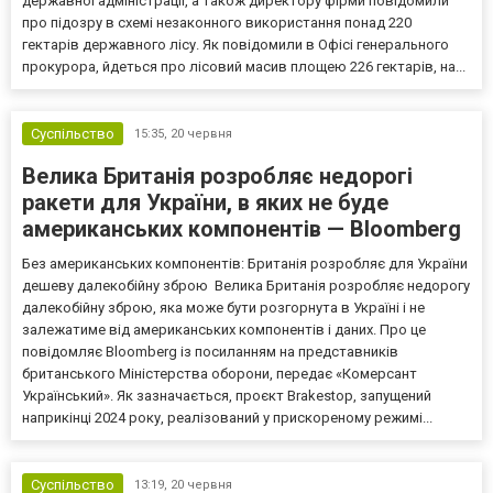
державної адміністрації, а також директору фірми повідомили
про підозру в схемі незаконного використання понад 220
гектарів державного лісу. Як повідомили в Офісі генерального
прокурора, йдеться про лісовий масив площею 226 гектарів, на...
Суспільство
15:35,
20 червня
Велика Британія розробляє недорогі
ракети для України, в яких не буде
американських компонентів — Bloomberg
Без американських компонентів: Британія розробляє для України
дешеву далекобійну зброю Велика Британія розробляє недорогу
далекобійну зброю, яка може бути розгорнута в Україні і не
залежатиме від американських компонентів і даних. Про це
повідомляє Bloomberg із посиланням на представників
британського Міністерства оборони, передає «Комерсант
Український». Як зазначається, проєкт Brakestop, запущений
наприкінці 2024 року, реалізований у прискореному режимі...
Суспільство
13:19,
20 червня