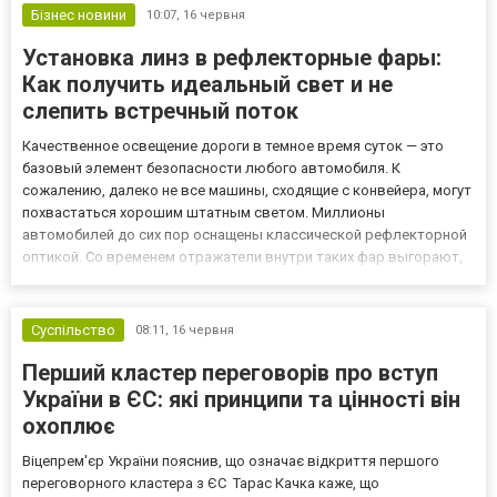
Бізнес новини
10:07,
16 червня
Установка линз в рефлекторные фары:
Как получить идеальный свет и не
слепить встречный поток
Качественное освещение дороги в темное время суток — это
базовый элемент безопасности любого автомобиля. К
сожалению, далеко не все машины, сходящие с конвейера, могут
похвастаться хорошим штатным светом. Миллионы
автомобилей до сих пор оснащены классической рефлекторной
оптикой. Со временем отражатели внутри таких фар выгорают,
стекла мутнеют от пескоструя, и ночные поездки превращаются
в настоящее испытание для зрения водителя. Пытаясь
исправить ситуацию...
Суспільство
08:11,
16 червня
Перший кластер переговорів про вступ
України в ЄС: які принципи та цінності він
охоплює
Віцепрем'єр України пояснив, що означає відкриття першого
переговорного кластера з ЄС Тарас Качка каже, що