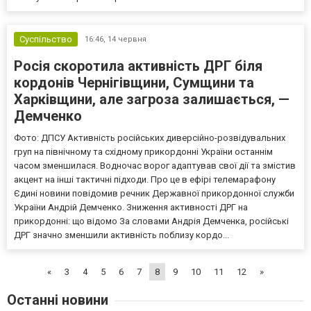
Суспільство
16:46,
14 червня
Росія скоротила активність ДРГ біля
кордонів Чернігівщини, Сумщини та
Харківщини, але загроза залишається, —
Демченко
Фото: ДПСУ Активність російських диверсійно-розвідувальних
груп на північному та східному прикордонні України останнім
часом зменшилася. Водночас ворог адаптував свої дії та змістив
акцент на інші тактичні підходи. Про це в ефірі телемарафону
Єдині новини повідомив речник Державної прикордонної служби
України Андрій Демченко. Зниження активності ДРГ на
прикордонні: що відомо За словами Андрія Демченка, російські
ДРГ значно зменшили активність поблизу кордо...
«
3
4
5
6
7
8
9
10
11
12
»
Останні новини