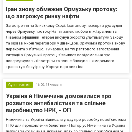
Іран знову обмежив Ормузьку протоку:
що загрожує ринку нафти
Загострення на Близькому Сході: Іран знову перекрив рух суден
через Ормузьку протоку На тлі запеклих боїв між Ізраїлем та
Ліваном офіційний Тегеран висунув жорсткі ультиматуми Заходу
та зірвав мирні переговори у Швейцарії. Ормузька протока знову
перекрита У п’ятнцю, 19 червня, на тлі раптового загострення
ситуації в Ормузькій протоці з’явилися повідомлення про
попереджувальні постріли та повне блокування морського
транзиту з боку Ірану. Корпус вартових ісл...
Суспільство
16:00,
18 червня
Україна й Німеччина домовилися про
розвиток антибалістики та спільне
виробництво НРК, - ОП
Німеччина та Україна підписали угоду про розробку нової системи
ППО для перехоплення балістики - Пісторіус Німеччина та Україна
підписали угоду, яка відкриває шлях до спільної розробки нової