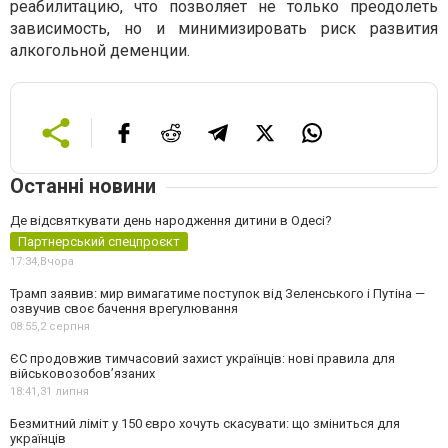
реабилитацию, что позволяет не только преодолеть
зависимость, но и минимизировать риск развития
алкогольной деменции.
Останні новини
Де відсвяткувати день народження дитини в Одесі?
Партнерський спецпроєкт
17:34,
Вчора
Трамп заявив: мир вимагатиме поступок від Зеленського і Путіна —
озвучив своє бачення врегулювання
08:55,
2 серпня
ЄС продовжив тимчасовий захист українців: нові правила для
військовозобов’язаних
18:41,
31 липня
Безмитний ліміт у 150 євро хочуть скасувати: що зміниться для
українців