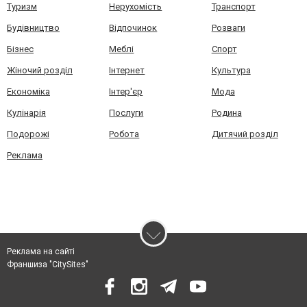
Туризм
Нерухомість
Транспорт
Будівництво
Відпочинок
Розваги
Бізнес
Меблі
Спорт
Жіночий розділ
Інтернет
Культура
Економіка
Інтер'єр
Мода
Кулінарія
Послуги
Родина
Подорожі
Робота
Дитячий розділ
Реклама
Реклама на сайті
Франшиза "CitySites"