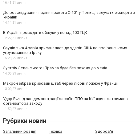
16:41,
31 липня
До розслідування падіння ракети Х-101 у Польщі залучать експерта з
України
14:14,
31 липня
В Україні проводять обшуки у понад 100 ТЦК
12:22,
31 липня
Саудівська Аравія приєдналася до ударів США по проіранському
угрупованню в Іраку
15:23,
29 липня
Зустріч Зеленського і Трампа буде без виходу до медіа
14:05,
29 липня
Макрон зібрав кризовий штаб через лісові пожежі у Франції
13:00,
27 липня
Удар РФ під час демонстрації засобів ППО на Київщині: затримано
організатора заходу
11:50,
27 липня
Рубрики новин
Загальний розділ
Техніка
Здоров'я