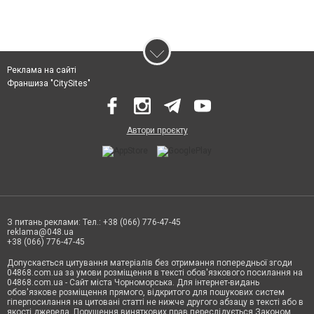
Реклама на сайті
Франшиза "CitySites"
Автори проєкту
З питань реклами: Тел.: +38 (066) 776-47-45
reklama@048.ua
+38 (066) 776-47-45
Допускається цитування матеріалів без отримання попередньої згоди
04868.com.ua за умови розміщення в тексті обов'язкового посилання на
04868.com.ua - Сайт міста Чорноморська. Для інтернет-видань
обов'язкове розміщення прямого, відкритого для пошукових систем
гіперпосилання на цитовані статті не нижче другого абзацу в тексті або в
якості джерела. Порушення виняткових прав переслідується Законом.