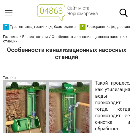
Т
Турагентства, гостиницы, базы отдыха
Р
Рестораны, кафе, доставк
Головна
Бізнес новини
Особенности канализационных насосных
станций
Особенности канализационных насосных
станций
Техніка
Такой процесс,
как утилизация
воды
происходит
тогда, когда
происходит ее
очистка и
обработка.