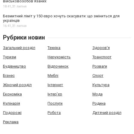
військовозобов’язаних
18:41,
31 липня
Безмитний ліміт у 150 євро хочуть скасувати: що зміниться для
українців
16:41,
31 липня
Рубрики новин
Загальний розділ
Техніка
Здоров'я
Туризм
Нерухомість
Транспорт
Будівництво
Відпочинок
Розваги
Бізнес
Меблі
Спорт
Жіночий розділ
Інтернет
Культура
Економіка
Інтер'єр
Мода
Кулінарія
Послуги
Родина
Подорожі
Робота
Дитячий розділ
Реклама