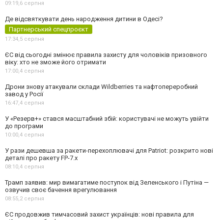
09:19,
6 серпня
Де відсвяткувати день народження дитини в Одесі?
Партнерський спецпроєкт
17:34,
5 серпня
ЄС від сьогодні змінює правила захисту для чоловіків призовного
віку: хто не зможе його отримати
17:00,
4 серпня
Дрони знову атакували склади Wildberries та нафтопереробний
завод у Росії
16:47,
4 серпня
У «Резерв+» стався масштабний збій: користувачі не можуть увійти
до програми
10:00,
4 серпня
У рази дешевша за ракети-перехоплювачі для Patriot: розкрито нові
деталі про ракету FP-7.x
08:10,
4 серпня
Трамп заявив: мир вимагатиме поступок від Зеленського і Путіна —
озвучив своє бачення врегулювання
08:55,
2 серпня
ЄС продовжив тимчасовий захист українців: нові правила для