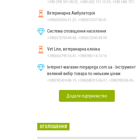
+380 (99) 551-00-32, +380 (63) 131-12-35, +380 (48) 737-69-48, +380 (66) 784-33-31
Ветеринарна Амбулаторія
+380(63)036-31-23, +380(67)557-60-41
Система сповіщення населення
+380(67)350-44-68, +380(67)340-49-59
Vet Line, ветеринарна клініка
+380(63)790-55-41, +380(98)114-15-16
Інтернет-магазин megapega.com.ua - Інструмент
великий вибір товара по низьким цінам
+380(93)424-80-19, +380(68)915-06-37, +380(99)306-36-14
Додати підприємство
ОГОЛОШЕННЯ