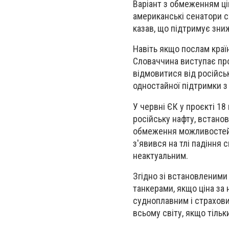
Варіант з обмеженням ці
американські сенатори с
казав, що підтримує зниж
Навіть якщо послам краї
Словаччина виступає пр
відмовитися від російсь
одностайної підтримки з 
У червні ЄК у проєкті 18
російську нафту, встанов
обмеження можливостей Р
з'явився на тлі падіння
неактуальним.
Згідно зі встановленими
танкерами, якщо ціна за
судноплавним і страхови
всьому світу, якщо тільк