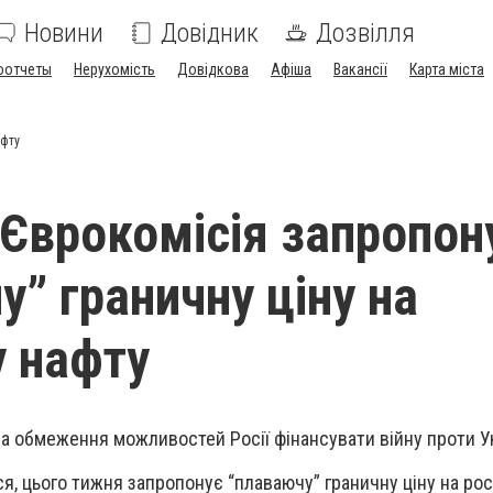
Новини
Довідник
Дозвілля
оотчеты
Нерухомість
Довідкова
Афіша
Вакансії
Карта міста
афту
- Єврокомісія запропон
у” граничну ціну на
у нафту
на обмеження можливостей Росії фінансувати війну проти У
ся, цього тижня запропонує “плаваючу” граничну ціну на рос