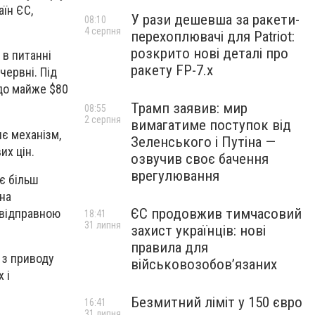
аїн ЄС,
У рази дешевша за ракети-
08:10
4 серпня
перехоплювачі для Patriot:
розкрито нові деталі про
в питанні
ракету FP-7.x
червні. Під
 до майже $80
Трамп заявив: мир
08:55
2 серпня
вимагатиме поступок від
яє механізм,
Зеленського і Путіна —
их цін.
озвучив своє бачення
врегулювання
є більш
на
ЄС продовжив тимчасовий
е відправною
18:41
31 липня
захист українців: нові
правила для
я з приводу
військовозобов’язаних
 і
Безмитний ліміт у 150 євро
16:41
31 липня