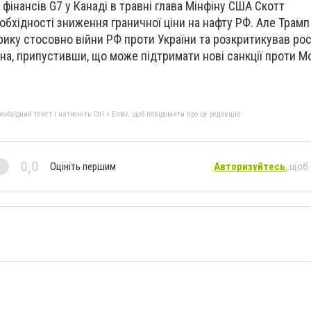
в фінансів G7 у Канаді в травні глава Мінфіну США Скотт
обхідності зниження граничної ціни на нафту РФ. Але Трамп
ику стосовно війни РФ проти України та розкритикував рос
іна, припустивши, що може підтримати нові санкції проти М
бхідний текст і натисніть Ctrl + Enter, щоб повідомити про це редакцію
0,0
Оцініть першим
Авторизуйтесь
, щоб