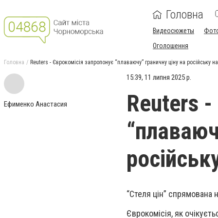
Головна
Видеосюжеты
Фот
Оголошення
Головна
Reuters - Єврокомісія запропонує “плаваючу” граничну ціну на російську н
15:39, 11 липня 2025 р.
Reuters 
Ефименко Анастасия
“плаваюч
російськ
“Стеля цін” спрямована 
Єврокомісія, як очікуєть