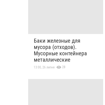
Баки железные для
мусора (отходов).
Мусорные контейнера
металлические
28
13:00, 26 липня