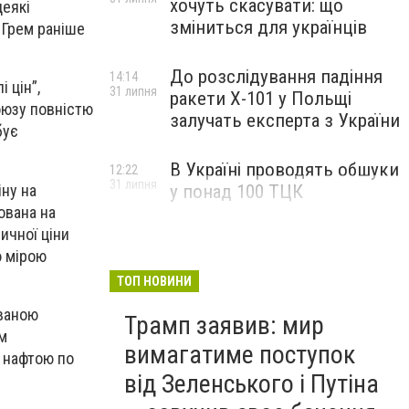
хочуть скасувати: що
деякі
зміниться для українців
 Грем раніше
До розслідування падіння
14:14
 цін”,
31 липня
ракети Х-101 у Польщі
оюзу повністю
залучать експерта з України
бує
В Україні проводять обшуки
12:22
31 липня
іну на
у понад 100 ТЦК
ована на
ичної ціни
ю мірою
ТОП НОВИНИ
ованою
Трамп заявив: мир
им
вимагатиме поступок
 нафтою по
від Зеленського і Путіна