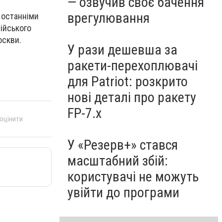
— озвучив своє бачення
врегулювання
 останніми
ійського
оскви.
У рази дешевша за
ракети-перехоплювачі
для Patriot: розкрито
нові деталі про ракету
FP-7.x
 оцінити
У «Резерв+» стався
масштабний збій:
користувачі не можуть
увійти до програми