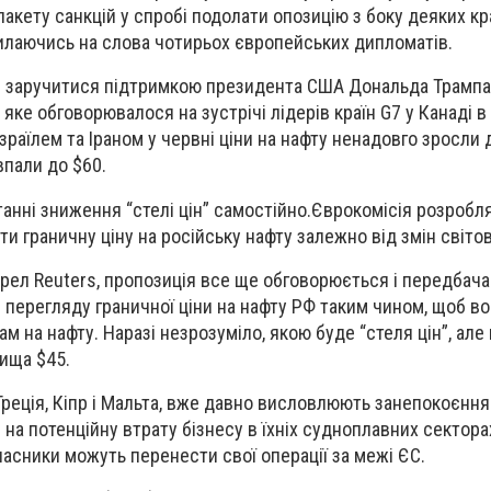
акету санкцій у спробі подолати опозицію з боку деяких кр
илаючись на слова чотирьох європейських дипломатів.
и заручитися підтримкою президента США Дональда Трампа 
 яке обговорювалося на зустрічі лідерів країн G7 у Канаді в 
Ізраїлем та Іраном у червні ціни на нафту ненадовго зросли
впали до $60.
танні зниження “стелі цін” самостійно.Єврокомісія розробл
и граничну ціну на російську нафту залежно від змін світов
рел Reuters, пропозиція все ще обговорюється і передбача
перегляду граничної ціни на нафту РФ таким чином, щоб во
ам на нафту. Наразі незрозуміло, якою буде “стеля цін”, ал
ища $45.
к Греція, Кіпр і Мальта, вже давно висловлюють занепокоєнн
 на потенційну втрату бізнесу в їхніх судноплавних секторах
сники можуть перенести свої операції за межі ЄС.