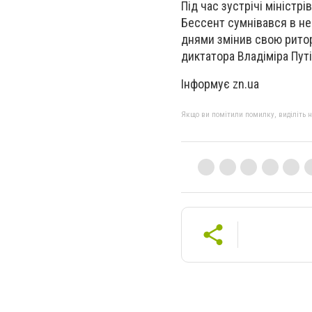
Під час зустрічі міністрі
Бессент сумнівався в не
днями змінив свою ритор
диктатора Владіміра Пут
Інформує zn.ua
Якщо ви помітили помилку, виділіть нео