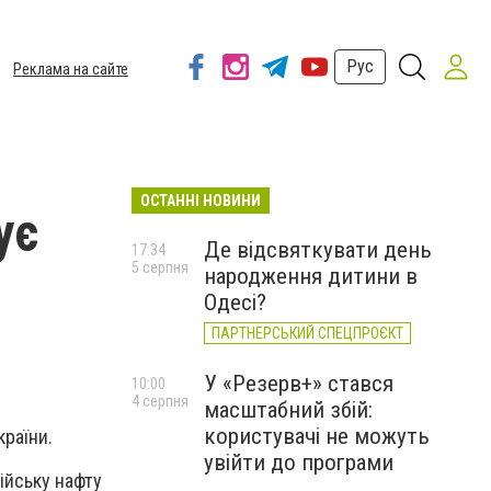
Рус
Реклама на сайте
ОСТАННІ НОВИНИ
ує
Де відсвяткувати день
17:34
5 серпня
народження дитини в
Одесі?
ПАРТНЕРСЬКИЙ СПЕЦПРОЄКТ
У «Резерв+» стався
10:00
4 серпня
масштабний збій:
користувачі не можуть
країни.
увійти до програми
ійську нафту