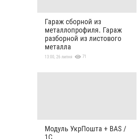
Гараж сборной из
металлопрофиля. Гараж
разборной из листового
металла
71
13:00, 26 липня
Модуль УкрПошта + BAS /
1C