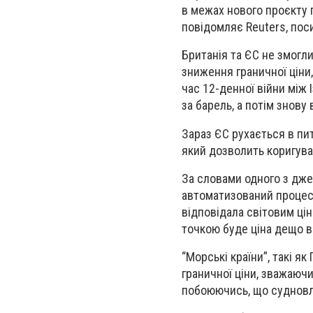
в межах нового проєкту п
повідомляє Reuters, пос
Британія та ЄС не змогл
зниження граничної ціни,
час 12-денної війни між 
за барель, а потім знову 
Зараз ЄС рухається в пи
який дозволить коригуват
За словами одного з дже
автоматизований процес 
відповідала світовим цін
точкою буде ціна дещо в
“Морські країни”, такі я
граничної ціни, зважаючи
побоюючись, що судновла