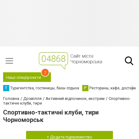
7
Наші спецпроєкти
Т
Турагентства, гостиницы, базы отдыха
Р
Рестораны, кафе, доставка
Головна
Дозвілля
Активний відпочинок, екстрим
Спортивно-
тактичні клуби, тири
Спортивно-тактичні клуби, тири
Чорноморськ
+ Додати підприємство