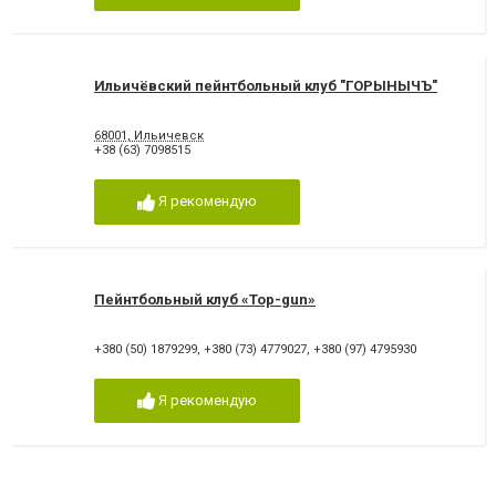
Ильичёвский пейнтбольный клуб "ГОРЫНЫЧЪ"
68001, Ильичевск
+38 (63) 7098515
Я рекомендую
Пейнтбольный клуб «Top-gun»
+380 (50) 1879299
,
+380 (73) 4779027
,
+380 (97) 4795930
Я рекомендую