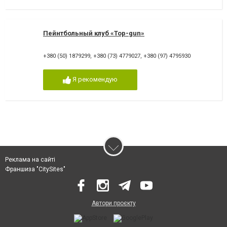
Пейнтбольный клуб «Top-gun»
+380 (50) 1879299
,
+380 (73) 4779027
,
+380 (97) 4795930
Я рекомендую
Реклама на сайті
Франшиза "CitySites"
Автори проєкту