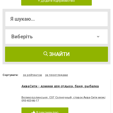
+ Додати підприємство
ЗНАЙТИ
Сортувати:
за рейтингом
за переглядами
АкваСити - домики для отдыха, баня, рыбалка
Великодолинське, СОГ Солнечный, ставок Аква-Сити между пг
093-403-86-17
Я рекомендую