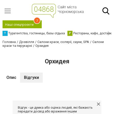
7
Наші спецпроєкти
Т
Турагентства, гостиницы, базы отдыха
Р
Рестораны, кафе, доставка
Головна
Дозвілля
Салони краси, солярії, сауни, SPA
Салони
краси та перукарні
Орхидея
Орхидея
Опис
Відгуки
Відгук - це думка або оцінка людей, які бажають
передати досвід або враження іншим