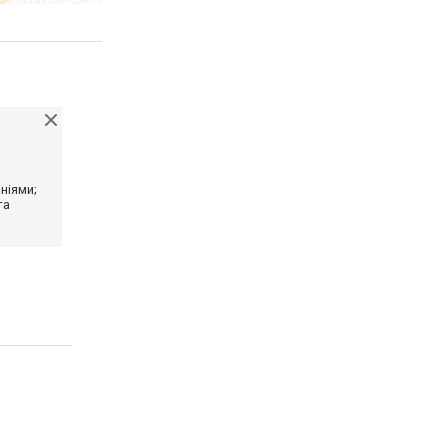
ніями;
та