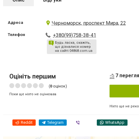
Адреса
Черноморск, проспект Мира, 22
Телефон
+380(99)758-38-41
Будь ласка, скажіть,
що дізналися номер
на сайті 04868.com.ua
Оцініть першим
7 перегля
(
0
оцінок)
Поки ще ніхто не оцінював
Ніхто ще не рек
Reddit
Telegram
Viber
WhatsApp