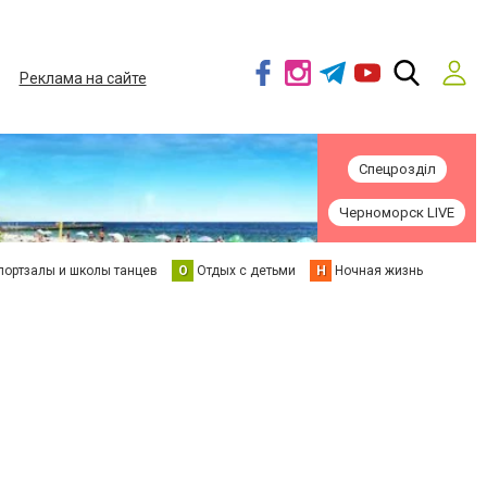
Реклама на сайте
Спецрозділ
Черноморск LIVE
портзалы и школы танцев
О
Отдых с детьми
Н
Ночная жизнь