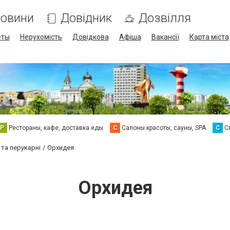
овини
Довідник
Дозвілля
еты
Нерухомість
Довідкова
Афіша
Вакансії
Карта міста
Р
Рестораны, кафе, доставка еды
С
Салоны красоты, сауны, SPA
С
С
 та перукарні
Орхидея
Орхидея