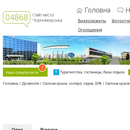
Головна
Н
Видеосюжеты
Фотоотч
Оголошення
7
Т
Турагентства, гостиницы, базы отдыха
Наші спецпроєкти
Головна
Дозвілля
Салони краси, солярії, сауни, SPA
Салони краси
Опис
Відгуки