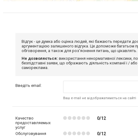
Відгук - це думка або оцінка людей, які бажають передати 
аргументацією залишеного відгука. Це допоможе багатьом пр
обговорення, а також для роз'яснення питань, що цікавлять.
Не дозволяється:
використання ненормативної лексики, по
безпідставні заяви, що ображають діяльність компанії і / або
самореклама.
Введіть email:
Ваш e-mail не відображатиметься на сайті
Качество
0/12
предоставляемых
услуг
Обслуговування
0/12