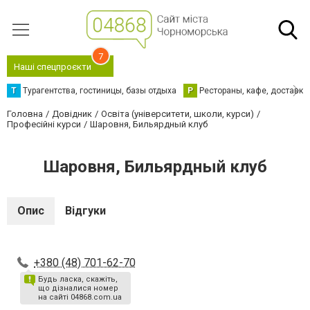
7
Наші спецпроєкти
Т
Турагентства, гостиницы, базы отдыха
Р
Рестораны, кафе, доставка
Головна
Довідник
Освіта (університети, школи, курси)
Професійні курси
Шаровня, Бильярдный клуб
Шаровня, Бильярдный клуб
Опис
Відгуки
+380 (48) 701-62-70
Будь ласка, скажіть,
що дізналися номер
на сайті 04868.com.ua