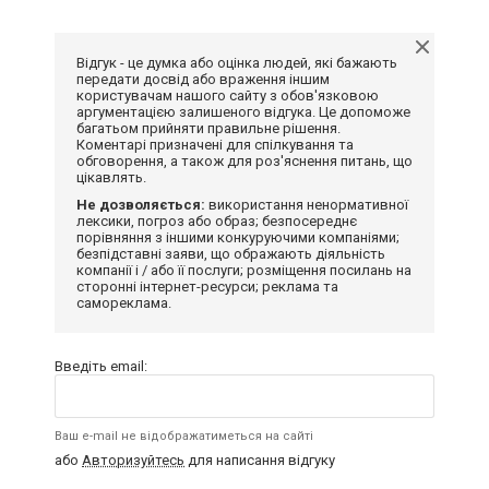
Відгук - це думка або оцінка людей, які бажають
передати досвід або враження іншим
користувачам нашого сайту з обов'язковою
аргументацією залишеного відгука. Це допоможе
багатьом прийняти правильне рішення.
Коментарі призначені для спілкування та
обговорення, а також для роз'яснення питань, що
цікавлять.
Не дозволяється:
використання ненормативної
лексики, погроз або образ; безпосереднє
порівняння з іншими конкуруючими компаніями;
безпідставні заяви, що ображають діяльність
компанії і / або її послуги; розміщення посилань на
сторонні інтернет-ресурси; реклама та
самореклама.
Введіть email:
Ваш e-mail не відображатиметься на сайті
або
Авторизуйтесь
для написання відгуку