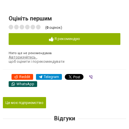
Оцініть першим
(
0
оцінок)
Я рекомендую
Ніхто ще не рекомендував
Авторизуйтесь
,
щоб оцінити і порекомендувати
Reddit
Telegram
Viber
WhatsApp
Це моє підприємство
Відгуки