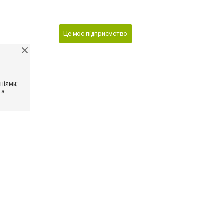
Це моє підприємство
ніями;
та