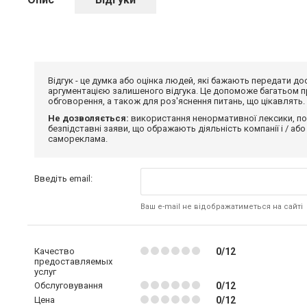
Відгук - це думка або оцінка людей, які бажають передати 
аргументацією залишеного відгука. Це допоможе багатьом пр
обговорення, а також для роз'яснення питань, що цікавлять.
Не дозволяється:
використання ненормативної лексики, по
безпідставні заяви, що ображають діяльність компанії і / або
самореклама.
Введіть email:
Ваш e-mail не відображатиметься на сайті
Качество
0/12
предоставляемых
услуг
Обслуговування
0/12
Цена
0/12