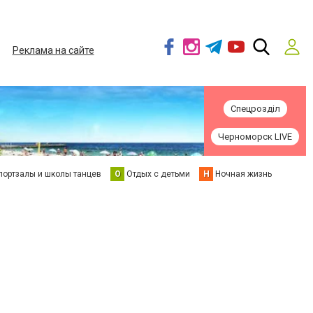
Реклама на сайте
Спецрозділ
Черноморск LIVE
портзалы и школы танцев
О
Отдых с детьми
Н
Ночная жизнь