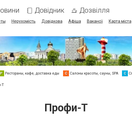
овини
Довідник
Дозвілля
еты
Нерухомість
Довідкова
Афіша
Вакансії
Карта міста
Р
Рестораны, кафе, доставка еды
С
Салоны красоты, сауны, SPA
С
С
-Т
Профи-Т