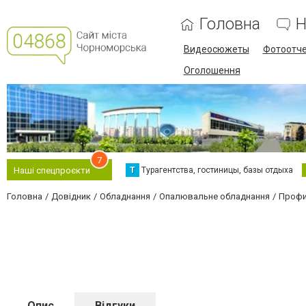
Головна
Н
Видеосюжеты
Фотоотч
Оголошення
7
Т
Турагентства, гостиницы, базы отдыха
Наші спецпроєкти
Головна
Довідник
Обладнання
Опалювальне обладнання
Профи
Опис
Відгуки