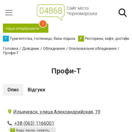
7
Наші спецпроєкти
Т
Турагентства, гостиницы, базы отдыха
Р
Рестораны, кафе, доставка
Головна
Довідник
Обладнання
Опалювальне обладнання
Профи-Т
Профи-Т
Опис
Відгуки
Ильичевск, улица Александрийская, 19
+38 (063) 1166001
Будь ласка, скажіть,