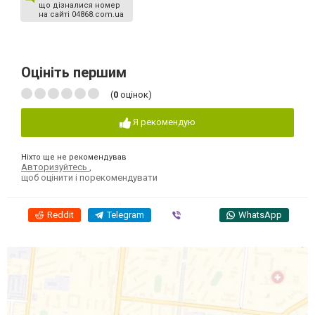
що дізналися номер
на сайті 04868.com.ua
Оцініть першим
(
0
оцінок)
Я рекомендую
Ніхто ще не рекомендував
Авторизуйтесь
,
щоб оцінити і порекомендувати
Reddit
Telegram
Viber
WhatsApp