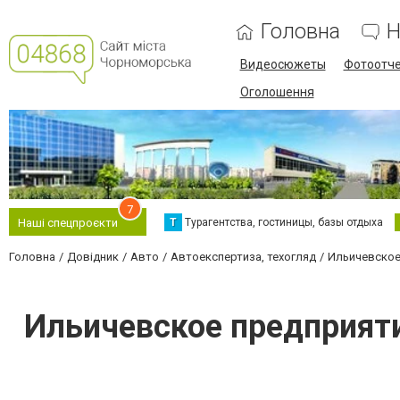
Головна
Н
Видеосюжеты
Фотоотч
Оголошення
7
Т
Турагентства, гостиницы, базы отдыха
Наші спецпроєкти
Головна
Довідник
Авто
Автоекспертиза, техогляд
Ильичевское
Ильичевское предприят