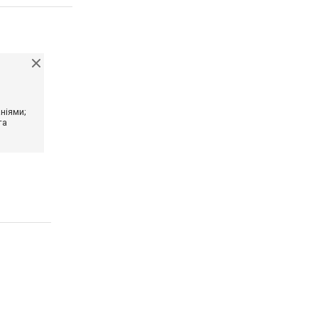
ніями;
та