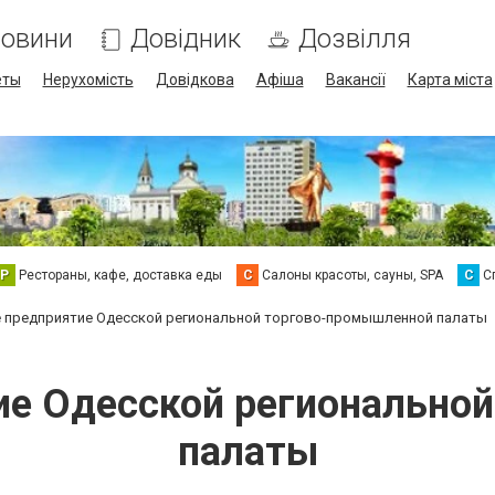
овини
Довідник
Дозвілля
еты
Нерухомість
Довідкова
Афіша
Вакансії
Карта міста
Р
Рестораны, кафе, доставка еды
С
Салоны красоты, сауны, SPA
С
С
 предприятие Одесской региональной торгово-промышленной палаты
ие Одесской регионально
палаты