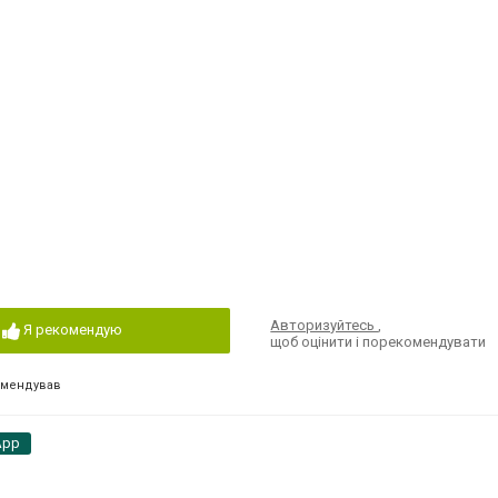
Авторизуйтесь
,
Я рекомендую
щоб оцінити і порекомендувати
омендував
App