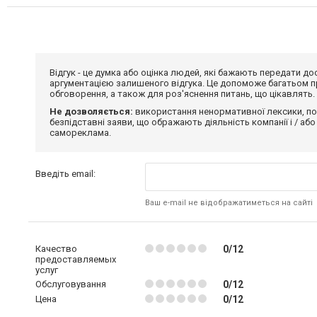
Відгук - це думка або оцінка людей, які бажають передати 
аргументацією залишеного відгука. Це допоможе багатьом пр
обговорення, а також для роз'яснення питань, що цікавлять.
Не дозволяється:
використання ненормативної лексики, по
безпідставні заяви, що ображають діяльність компанії і / або
самореклама.
Введіть email:
Ваш e-mail не відображатиметься на сайті
Качество
0/12
предоставляемых
услуг
Обслуговування
0/12
Цена
0/12