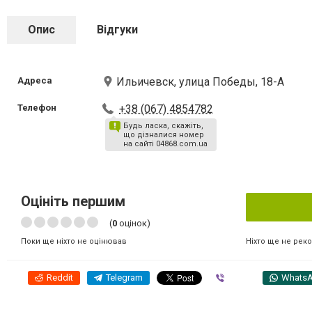
Опис
Відгуки
Адреса
Ильичевск, улица Победы, 18-А
Телефон
+38 (067) 4854782
Будь ласка, скажіть,
що дізналися номер
на сайті 04868.com.ua
Оцініть першим
(
0
оцінок)
Ніхто ще не рек
Поки ще ніхто не оцінював
Reddit
Telegram
Viber
Whats