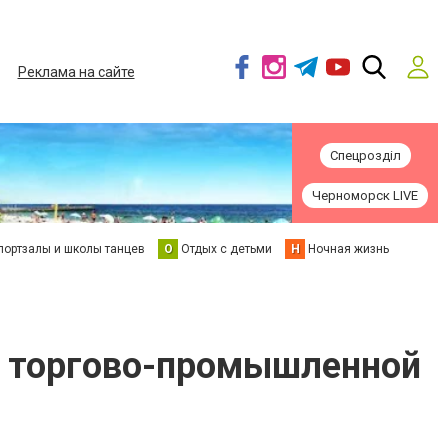
Реклама на сайте
Спецрозділ
Черноморск LIVE
портзалы и школы танцев
О
Отдых с детьми
Н
Ночная жизнь
й торгово-промышленной