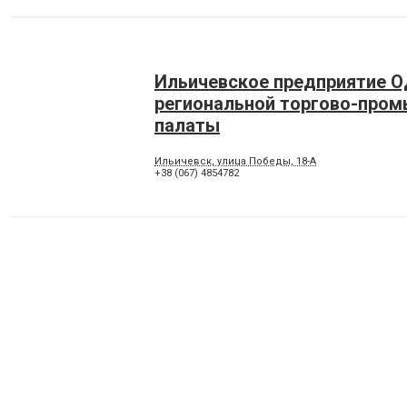
Ильичевское предприятие О
региональной торгово-про
палаты
Ильичевск, улица Победы, 18-А
+38 (067) 4854782