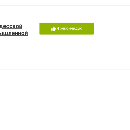
десской
Я рекомендую
мышленной