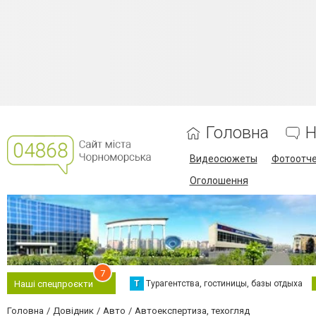
Головна
Н
Видеосюжеты
Фотоотч
Оголошення
7
Т
Турагентства, гостиницы, базы отдыха
Наші спецпроєкти
Головна
Довідник
Авто
Автоекспертиза, техогляд