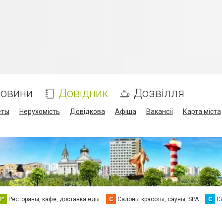
овини
Довідник
Дозвілля
еты
Нерухомість
Довідкова
Афіша
Вакансії
Карта міста
Р
Рестораны, кафе, доставка еды
С
Салоны красоты, сауны, SPA
С
С