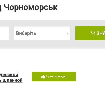
д Чорноморськ
Виберіть
ЗН
десской
Я рекомендую
мышленной