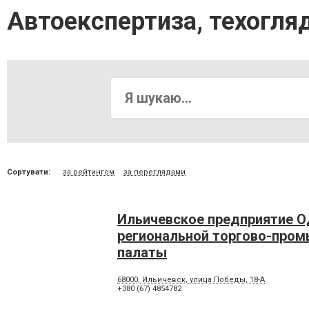
Автоекспертиза, техогля
Сортувати:
за рейтингом
за переглядами
Ильичевское предприятие О
региональной торгово-про
палаты
68000, Ильичевск, улица Победы, 18-А
+380 (67) 4854782