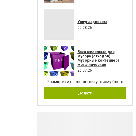
Услуги адвоката
05.08.26
Баки железные для
мусора (отходов).
Мусорные контейнера
металлические
26.07.26
Розмістити оголошення у цьому блоці
Додати