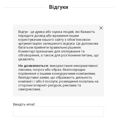
Відгуки
Відгук - це думка або оцінка людей, які бажають
передати досвід або враження іншим
користувачам нашого сайту з обов'язковою
аргументацією залишеного відгука. Це допоможе
багатьом прийняти правильне рішення.
Коментарі призначені для спілкування та
обговорення, а також для роз'яснення питань, що
цікавлять.
Не дозволяється:
використання ненормативної
лексики, погроз або образ; безпосереднє
порівняння з іншими конкуруючими компаніями;
безпідставні заяви, що ображають діяльність
компанії і / або її послуги; розміщення посилань на
сторонні інтернет-ресурси; реклама та
самореклама.
Введіть email: