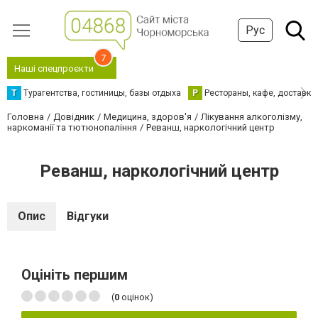
Рус
7
Наші спецпроєкти
Т
Турагентства, гостиницы, базы отдыха
Р
Рестораны, кафе, доставка
Головна
Довідник
Медицина, здоров'я
Лікування алкоголізму,
наркоманії та тютюнопаління
Реванш, наркологічний центр
Реванш, наркологічний центр
Опис
Відгуки
Оцініть першим
(
0
оцінок)