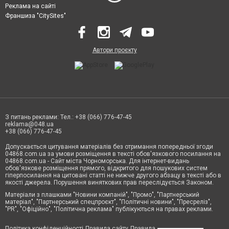
Реклама на сайті
Франшиза "CitySites"
Автори проєкту
З питань реклами: Тел.: +38 (066) 776-47-45
reklama@048.ua
+38 (066) 776-47-45
Допускається цитування матеріалів без отримання попередньої згоди
04868.com.ua за умови розміщення в тексті обов'язкового посилання на
04868.com.ua - Сайт міста Чорноморська. Для інтернет-видань
обов'язкове розміщення прямого, відкритого для пошукових систем
гіперпосилання на цитовані статті не нижче другого абзацу в тексті або в
якості джерела. Порушення виняткових прав переслідується Законом.
Матеріали з плашками "Новини компаній", "Промо", "Партнерський
матеріал", "Партнерський спецпроєкт", "Політичні новини", "Пресреліз",
"PR", "Офіційно", "Політична реклама" публікуються на правах реклами.
Політика конфіденційності
Правила сайту
Правила