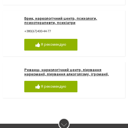
Брик, наркологічний центр, психологи,
психотерапевти, психіатри
+380(67)400-44-77
Я рекомендую
Реванш, наркологічний центр, лікування
наркоманії, лікування алкоголізму, ігроманії,
зняття ломки
Я рекомендую