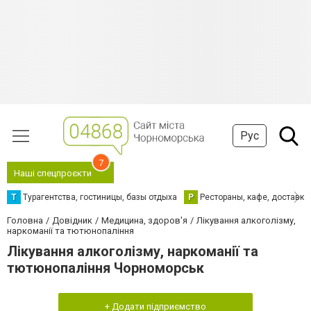
Рус
7
Наші спецпроєкти
Т
Турагентства, гостиницы, базы отдыха
Р
Рестораны, кафе, доставка
Головна
Довідник
Медицина, здоров'я
Лікування алкоголізму,
наркоманії та тютюнопаління
Лікування алкоголізму, наркоманії та
тютюнопаління Чорноморськ
+ Додати підприємство