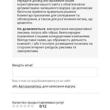
передати досвід або враження іншим
користувачам нашого сайту з обов'язковою
аргументацією залишеного відгука. Це допоможе
багатьом прийняти правильне рішення.
Коментарі призначені для спілкування та
обговорення, а також для роз'яснення питань, що
цікавлять.
Не дозволяється:
використання ненормативної
лексики, погроз або образ; безпосереднє
порівняння з іншими конкуруючими компаніями;
безпідставні заяви, що ображають діяльність
компанії і / або її послуги; розміщення посилань на
сторонні інтернет-ресурси; реклама та
самореклама.
Введіть email:
Ваш e-mail не відображатиметься на сайті
або
Авторизуйтесь
для написання відгуку
Качество предоставляемых услуг
0/12