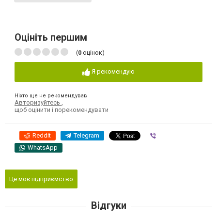
Оцініть першим
(
0
оцінок)
Я рекомендую
Ніхто ще не рекомендував
Авторизуйтесь
,
щоб оцінити і порекомендувати
Reddit
Telegram
Viber
WhatsApp
Це моє підприємство
Відгуки