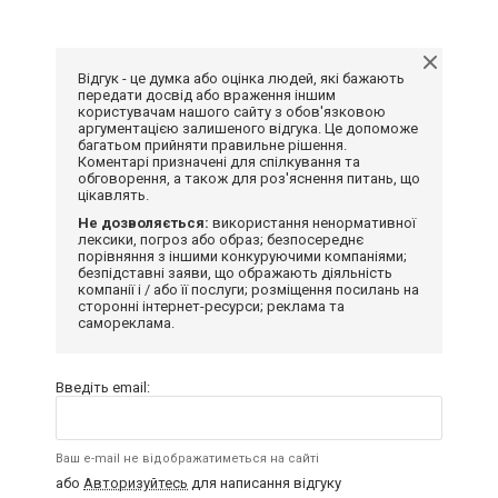
Відгук - це думка або оцінка людей, які бажають
передати досвід або враження іншим
користувачам нашого сайту з обов'язковою
аргументацією залишеного відгука. Це допоможе
багатьом прийняти правильне рішення.
Коментарі призначені для спілкування та
обговорення, а також для роз'яснення питань, що
цікавлять.
Не дозволяється:
використання ненормативної
лексики, погроз або образ; безпосереднє
порівняння з іншими конкуруючими компаніями;
безпідставні заяви, що ображають діяльність
компанії і / або її послуги; розміщення посилань на
сторонні інтернет-ресурси; реклама та
самореклама.
Введіть email:
Ваш e-mail не відображатиметься на сайті
або
Авторизуйтесь
для написання відгуку