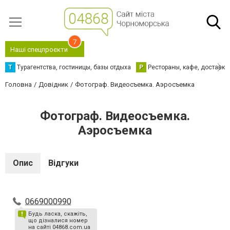
7
Наші спецпроєкти
Т
Турагентства, гостиницы, базы отдыха
Р
Рестораны, кафе, доставка
Головна
Довідник
Фотограф. Видеосъемка. Аэросъемка
Фотограф. Видеосъемка.
Аэросъемка
Опис
Відгуки
0669000990
Будь ласка, скажіть,
що дізналися номер
на сайті 04868.com.ua