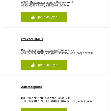
68001, Ильичевск, улица Данченко, 9
+380(93)563-94-54
,
+380(50)912-79-40
Я рекомендую
СтеклоПЛАСТ
Ильичевск, улица Комсомольская, 2-к
+38 (04868) 58588
,
+38 (097) 3836304
,
+38 (063) 8242954
Я рекомендую
Алюмсервис
Ильичевск, улица Октябрьская, 2-м
+38 (067) 4851598
,
+38 (0482) 304635
,
+38 (04868) 04868