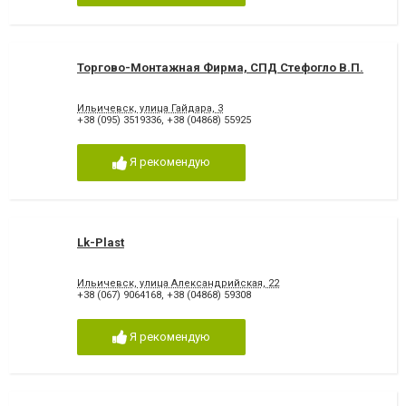
Торгово-Монтажная Фирма, СПД Стефогло В.П.
Ильичевск, улица Гайдара, 3
+38 (095) 3519336
,
+38 (04868) 55925
Я рекомендую
Lk-Plast
Ильичевск, улица Александрийская, 22
+38 (067) 9064168
,
+38 (04868) 59308
Я рекомендую