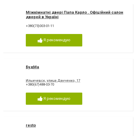
Міжкімнатні двері Папа Карло . Офіційний салон
дверей в Україні
+380(73)003-01-11
Я рекомендую
БудМа
Ильичевск, улица Данченко, 17
+380(67)488-03-70
Я рекомендую
resto