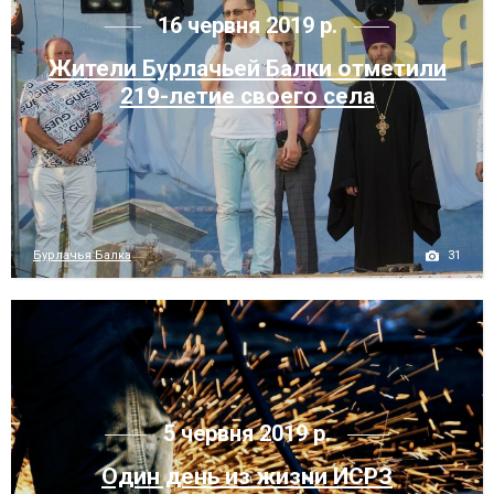
16 червня 2019 р.
Жители Бурлачьей Балки отметили
219-летие своего села
31
Бурлачья Балка
5 червня 2019 р.
Один день из жизни ИСРЗ