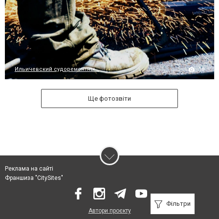
18
Ильичевский судоремонтны...
Ще фотозвіти
Реклама на сайті
Франшиза "CitySites"
Фільтри
Автори проєкту