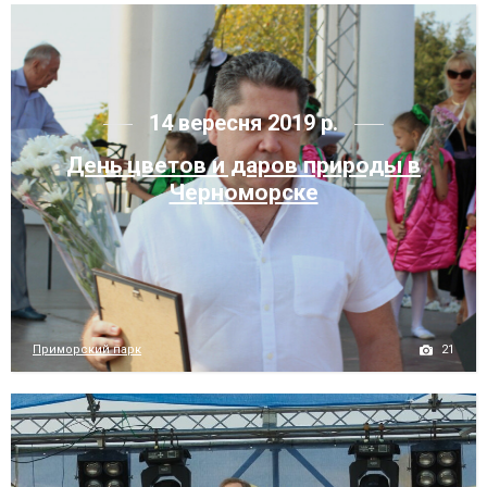
14 вересня 2019 р.
День цветов и даров природы в
Черноморске
21
Приморский парк