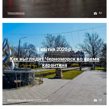
42
Черноморск
1 квітня 2020 р.
Как выглядит Черноморск во время
карантина
39
Молодёжный парк Черномор...