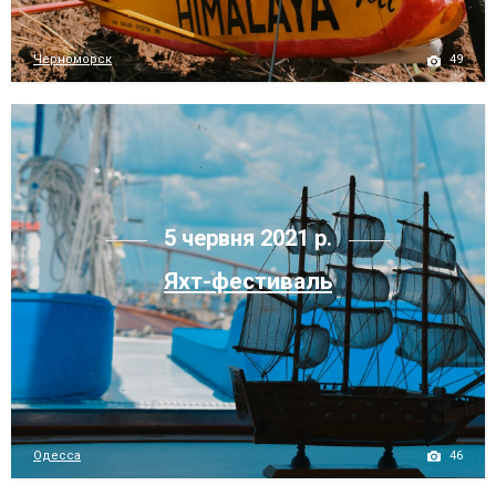
49
Черноморск
5 червня 2021 р.
Яхт-фестиваль
46
Одесса