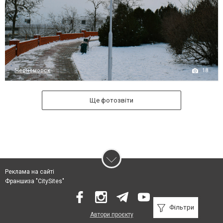
18
Черноморск
Ще фотозвіти
Реклама на сайті
Франшиза "CitySites"
Фільтри
Автори проєкту