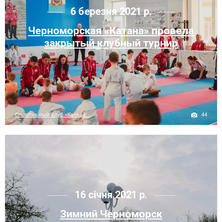
6 березня 2021 р.
Черноморская «Катана» провела
закрытый клубный турнир
44
Спортивный клуб «Катана...
16 січня 2021 р.
Зимний Черноморск