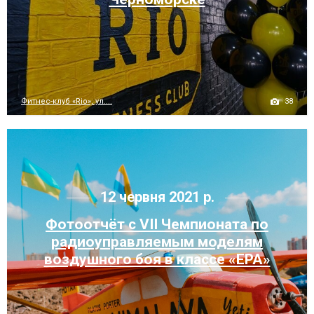
38
Фитнес-клуб «Rio», ул....
12 червня 2021 р.
Фотоотчёт с VIІ Чемпионата по
радиоуправляемым моделям
воздушного боя в классе «ЕРА»