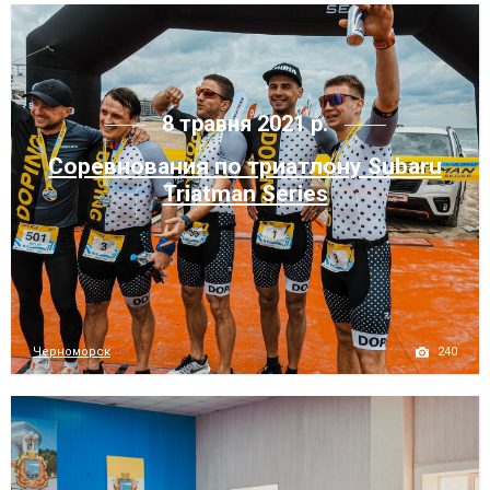
8 травня 2021 р.
Соревнования по триатлону Subaru
Triatman Series
240
Черноморск