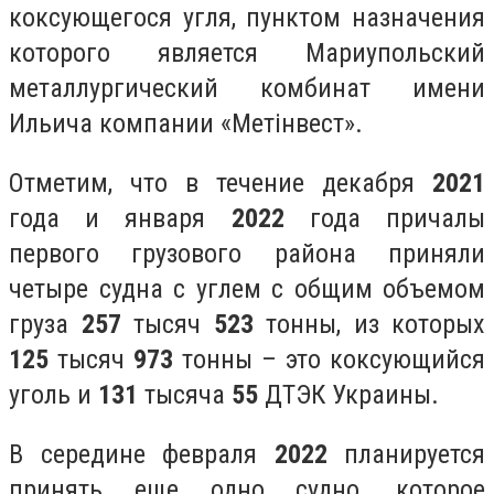
коксующегося угля, пунктом назначения
которого является Мариупольский
металлургический комбинат имени
Ильича компании
«Метінвест»
.
Отметим, что в течение декабря
2021
года и января
2022
года причалы
первого грузового района приняли
четыре судна с углем с общим объемом
груза
257
тысяч
523
тонны, из которых
125
тысяч
973
тонны – это коксующийся
уголь и
131
тысяча
55
ДТЭК Украины.
В середине февраля
2022
планируется
принять еще одно судно, которое