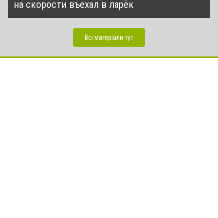
на скорости въехал в ларёк
Всі матеріали тут