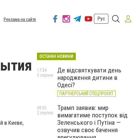
Рус
Реклама на сайте
ОСТАННІ НОВИНИ
бытия
Де відсвяткувати день
17:34
5 серпня
народження дитини в
Одесі?
ПАРТНЕРСЬКИЙ СПЕЦПРОЄКТ
Трамп заявив: мир
08:55
2 серпня
вимагатиме поступок від
Зеленського і Путіна —
й в Киеве,
озвучив своє бачення
врегулювання