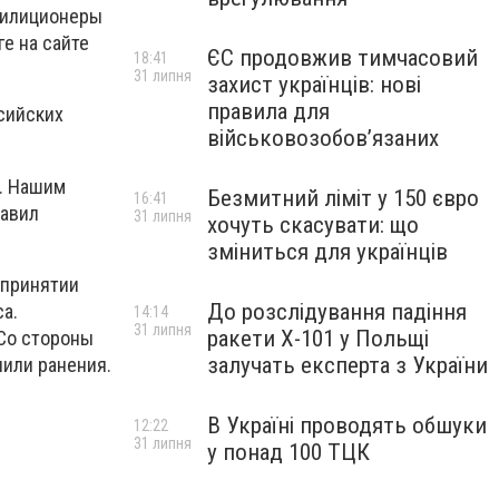
 милиционеры
ге на сайте
ЄС продовжив тимчасовий
18:41
31 липня
захист українців: нові
правила для
сийских
військовозобов’язаних
е. Нашим
Безмитний ліміт у 150 євро
16:41
бавил
31 липня
хочуть скасувати: що
зміниться для українців
 принятии
До розслідування падіння
а.
14:14
31 липня
ракети Х-101 у Польщі
 Со стороны
залучать експерта з України
чили ранения.
В Україні проводять обшуки
12:22
31 липня
у понад 100 ТЦК