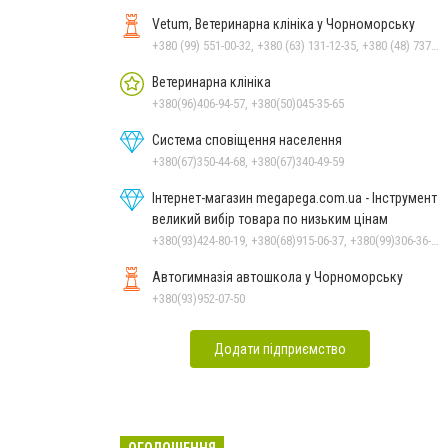
Vetum, Ветеринарна клініка у Чорноморську
+380 (99) 551-00-32, +380 (63) 131-12-35, +380 (48) 737-69-48, +380 (66) 784-33-31
Ветеринарна клініка
+380(96)406-94-57, +380(50)045-35-65
Система сповіщення населення
+380(67)350-44-68, +380(67)340-49-59
Інтернет-магазин megapega.com.ua - Інструмент
великий вибір товара по низьким цінам
+380(93)424-80-19, +380(68)915-06-37, +380(99)306-36-14
Автогимназія автошкола у Чорноморську
+380(93)952-07-50
Додати підприємство
ОГОЛОШЕННЯ