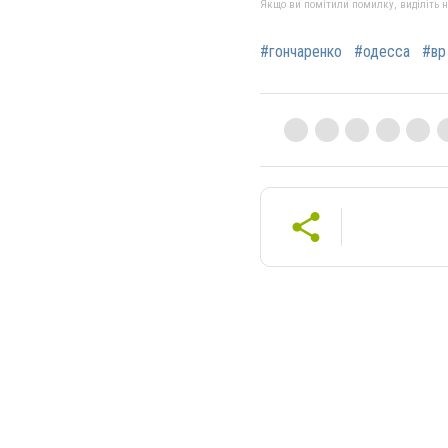
Якщо ви помітили помилку, виділіть нео
#гончаренко
#одесса
#вр