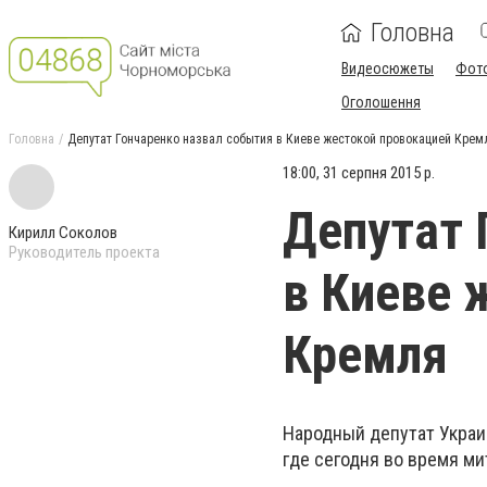
Головна
Видеосюжеты
Фот
Оголошення
Головна
Депутат Гончаренко назвал события в Киеве жестокой провокацией Крем
18:00, 31 серпня 2015 р.
Депутат 
Кирилл Соколов
Руководитель проекта
в Киеве 
Кремля
Народный депутат Украи
где сегодня во время ми