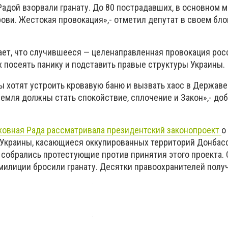
Радой взорвали гранату. До 80 пострадавших, в основном
рови. Жестокая провокация»,- отметил депутат в своем бло
ает, что случившееся — целенаправленная провокация рос
х посеять панику и подставить правые структуры Украины.
 хотят устроить кровавую баню и вызвать хаос в Держав
емля должны стать спокойствие, сплочение и Закон»,- до
рховная Рада рассматривала президентский законопроект
о
 Украины, касающиеся оккупированных территорий Донбасс
 собрались протестующие против принятия этого проекта.
милиции бросили гранату. Десятки правоохранителей полу