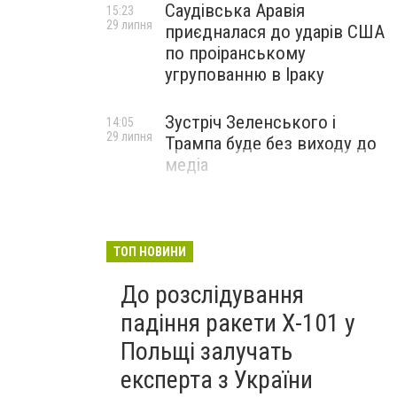
Саудівська Аравія
15:23
29 липня
приєдналася до ударів США
по проіранському
угрупованню в Іраку
Зустріч Зеленського і
14:05
29 липня
Трампа буде без виходу до
медіа
ТОП НОВИНИ
До розслідування
падіння ракети Х-101 у
Польщі залучать
експерта з України