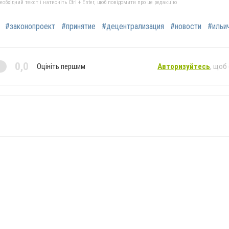
бхідний текст і натисніть Ctrl + Enter, щоб повідомити про це редакцію
#законопроект
#принятие
#децентрализация
#новости
#ильи
0,0
Оцініть першим
Авторизуйтесь
, щоб