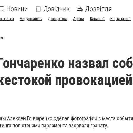
Новини
Довідник
Дозвілля
оотчеты
Нерухомість
Довідкова
Афіша
Вакансії
Карта міста
ля
Гончаренко назвал со
жестокой провокацией
ны Алексей Гончаренко сделал фотографии с места событи
тинга под стенами парламента взорвали гранату.