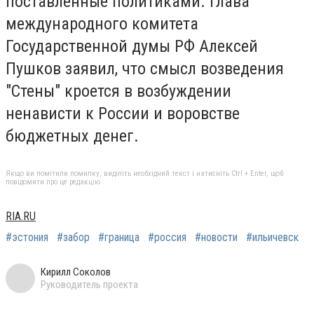
поставленные политиками. Глава
международного комитета
Государственной думы РФ Алексей
Пушков заявил, что смысл возведения
"Стены" кроется в возбуждении
ненависти к России и воровстве
бюджетных денег.
Якщо ви помітили помилку, виділіть необхідний текст і натисніть Ctrl + Enter, щоб
повідомити про це редакцію
RIA.RU
#эстония
#забор
#граница
#россия
#новости
#ильичевск
Кирилл Соколов
Руководитель проекта