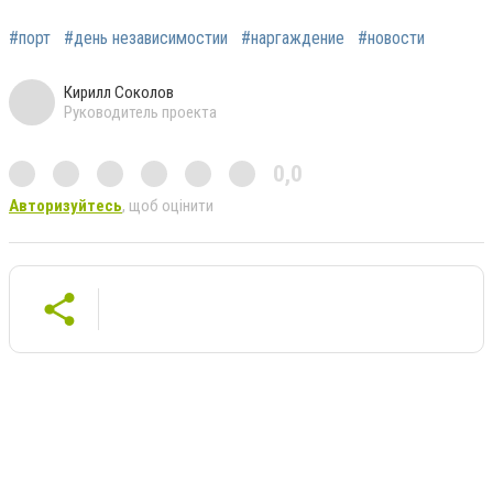
#порт
#день независимостии
#наргаждение
#новости
Кирилл Соколов
Руководитель проекта
0,0
Авторизуйтесь
, щоб оцінити