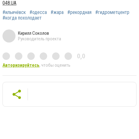
048.UA
#ильичёвск
#одесса
#жара
#рекордная
#гидрометцентр
#когда похолодает
Кирилл Соколов
Руководитель проекта
0,0
Авторизируйтесь
, чтобы оценить