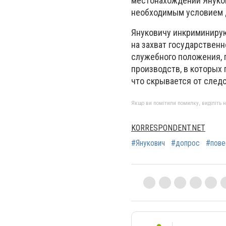
местонахождении Янукови
необходимым условием д
Януковичу инкриминирую
на захват государствен
служебного положения, 
производств, в которых 
что скрывается от след
Якщо ви помітили помилку, виділіть нео
KORRESPONDENT.NET
#Янукович
#допрос
#пове