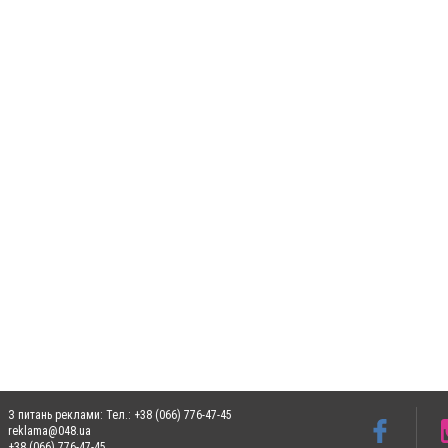
З питань реклами: Тел.: +38 (066) 776-47-45
reklama@048.ua
+38 (066) 776-47-45