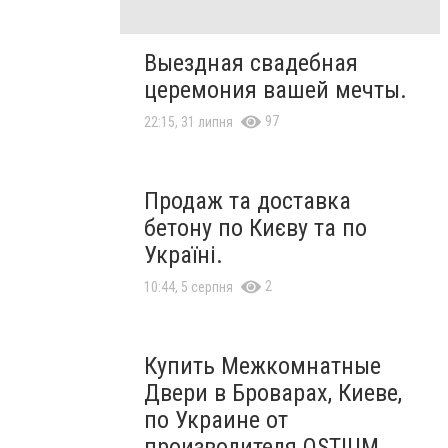
Выездная свадебная
церемония вашей мечты.
97
22:15, 31 липня
Продаж та доставка
бетону по Києву та по
Україні.
2
10:44, 5 серпня
Купить Межкомнатные
Двери в Броварах, Киеве,
по Украине от
производителя OSTIUM