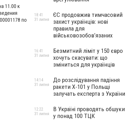
а 11.00 к
оведения
ЄС продовжив тимчасовий
18:41
00001178 по
31 липня
захист українців: нові
правила для
військовозобов’язаних
Безмитний ліміт у 150 євро
16:41
31 липня
хочуть скасувати: що
зміниться для українців
До розслідування падіння
14:14
31 липня
ракети Х-101 у Польщі
залучать експерта з України
В Україні проводять обшуки
12:22
31 липня
у понад 100 ТЦК