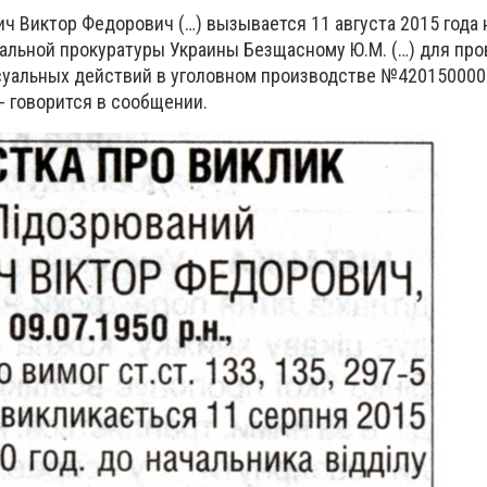
 Виктор Федорович (…) вызывается 11 августа 2015 года н
ральной прокуратуры Украины Безщасному Ю.М. (…) для пр
суальных действий в уголовном производстве №420150000
, - говорится в сообщении.