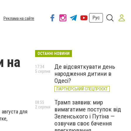
Рус
Реклама на сайте
ОСТАННІ НОВИНИ
и на
Де відсвяткувати день
17:34
5 серпня
народження дитини в
Одесі?
ПАРТНЕРСЬКИЙ СПЕЦПРОЄКТ
Трамп заявив: мир
08:55
2 серпня
вимагатиме поступок від
 августа для
Зеленського і Путіна —
тке,
озвучив своє бачення
врегулювання