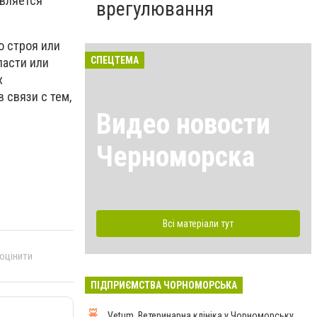
является
врегулювання
о строя или
СПЕЦТЕМА
ласти или
х
 связи с тем,
Видео новости
Черноморска
Всі матеріали тут
 оцінити
ПІДПРИЄМСТВА ЧОРНОМОРСЬКА
Vetum, Ветеринарна клініка у Чорноморську