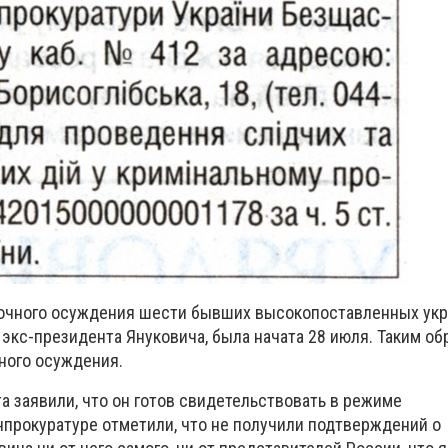
аочного осуждения шести бывших высокопоставленных укр
 экс-президента Януковича, была начата 28 июля. Таким об
чного осуждения.
а заявили, что он готов свидетельствовать в режиме
нпрокуратуре отметили, что не получили подтверждений о