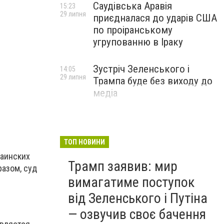
Саудівська Аравія
15:23
29 липня
приєдналася до ударів США
по проіранському
угрупованню в Іраку
Зустріч Зеленського і
14:05
29 липня
Трампа буде без виходу до
медіа
ТОП НОВИНИ
аинских
Трамп заявив: мир
разом, суд
вимагатиме поступок
від Зеленського і Путіна
— озвучив своє бачення