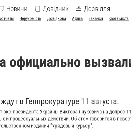
Новини
Довідник
Дозвілля
оотчеты
Нерухомість
Довідкова
Афіша
Вакансії
Карта міста
а официально вызвал
ждут в Генпрокуратуре 11 августа.
т экс-президента Украины Виктора Януковича на допрос 11
х и процессуальных действий. Об этом говорится в повес
тельственном издании "Урядовый курьер".