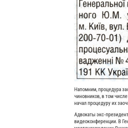
Напомним, процедура з
чиновников, в том числе
начал процедуру их зао
Адвокаты экс-президент
видеоконференции. В Ге