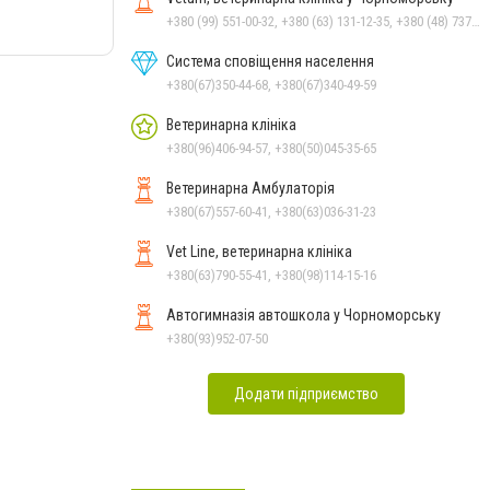
+380 (99) 551-00-32, +380 (63) 131-12-35, +380 (48) 737-69-48, +380 (66) 784-33-31
Система сповіщення населення
+380(67)350-44-68, +380(67)340-49-59
Ветеринарна клініка
+380(96)406-94-57, +380(50)045-35-65
Ветеринарна Амбулаторія
+380(67)557-60-41, +380(63)036-31-23
Vet Line, ветеринарна клініка
+380(63)790-55-41, +380(98)114-15-16
Автогимназія автошкола у Чорноморську
+380(93)952-07-50
Додати підприємство