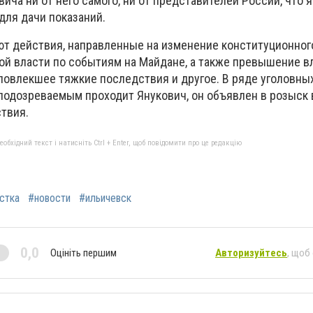
ча ни от него самого, ни от представителей России, что 
ля дачи показаний.
т действия, направленные на изменение конституционног
ной власти по событиям на Майдане, а также превышение в
повлекшее тяжкие последствия и другое. В ряде уголовны
подозреваемым проходит Янукович, он объявлен в розыск в
ствия.
бхідний текст і натисніть Ctrl + Enter, щоб повідомити про це редакцію
стка
#новости
#ильичевск
0,0
Оцініть першим
Авторизуйтесь
, щоб