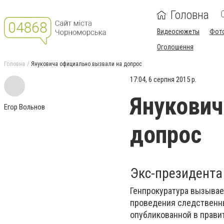
Головна
Видеосюжеты
Фот
Оголошення
Головна
Януковича официально вызвали на допрос
17:04, 6 серпня 2015 р.
Янукович
Егор Вольнов
допрос
Экс-президента 
Генпрокуратура вызывае
проведения следственны
опубликованной в прави