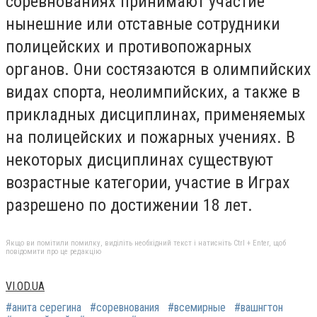
соревнованиях принимают участие
нынешние или отставные сотрудники
полицейских и противопожарных
органов. Они состязаются в олимпийских
видах спорта, неолимпийских, а также в
прикладных дисциплинах, применяемых
на полицейских и пожарных учениях. В
некоторых дисциплинах существуют
возрастные категории, участие в Играх
разрешено по достижении 18 лет.
Якщо ви помітили помилку, виділіть необхідний текст і натисніть Ctrl + Enter, щоб
повідомити про це редакцію
VI.OD.UA
#анита серегина
#соревнования
#всемирные
#вашнгтон