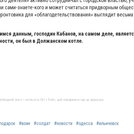
ого деятеля» активно сотрудничал с городской властью, у
ии сами-знаете-кого и может считаться придворным обще
ронтовика для «облагодетельствования» выглядит весьма
ся данным, господин Кабанов, на самом деле, являет
ности, он был в Должанском котле.
бхідний текст і натисніть Ctrl + Enter, щоб повідомити про це редакцію
подарок
#воин
#солдат
#новости
#одесса
#ильичевск