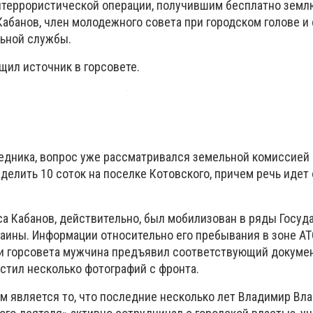
террористической операции, получившим бесплатно землю
Кабанов, член молодежного совета при городском голове и
ьной службы.
щил источник в горсовете.
едника, вопрос уже рассматривался земельной комиссией 
делить 10 соток на поселке Котовского, причем речь идет
са Кабанов, действительно, был мобилизован в ряды Госу
аины. Информации относительно его пребывания в зоне АТ
и горсовета мужчина предъявил соответствующий документ
стил несколько фотографий с фронта.
ом является то, что последние несколько лет Владимир В