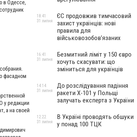
 в Одессе,
 сотрудник
ЄС продовжив тимчасовий
18:41
31 липня
захист українців: нові
правила для
військовозобов’язаних
Безмитний ліміт у 150 євро
16:41
31 липня
хочуть скасувати: що
собрания.
зміниться для українців
 о фасадном
До розслідування падіння
14:14
31 липня
ракети Х-101 у Польщі
дарственной
залучать експерта з України
О у редакции
, а на своей
В Україні проводять обшуки
12:22
31 липня
у понад 100 ТЦК
ладимирович