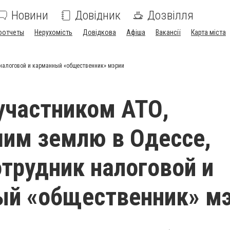
Новини
Довідник
Дозвілля
оотчеты
Нерухомість
Довідкова
Афіша
Вакансії
Карта міста
 налоговой и карманный «общественник» мэрии
частником АТО,
им землю в Одессе,
отрудник налоговой и
ый «общественник» м