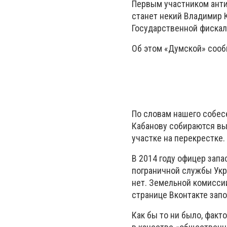
Первым участником анти
станет некий Владимир 
Государственной фискал
Об этом «Думской» сооб
По словам нашего собес
Кабанову собираются вы
участке на перекрестке.
В 2014 году офицер запа
пограничной службы Укр
нет. Земельной комисси
странице Вконтакте запо
Как бы то ни было, факт