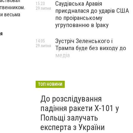
частвовал
Саудівська Аравія
15:23
ственником.
29 липня
приєдналася до ударів США
 и весьма
по проіранському
угрупованню в Іраку
ся
Зустріч Зеленського і
14:05
29 липня
Трампа буде без виходу до
медіа
ТОП НОВИНИ
До розслідування
падіння ракети Х-101 у
Польщі залучать
експерта з України