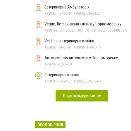
Ветеринарна Амбулаторія
+380(67)557-60-41, +380(63)036-31-23
Vetum, Ветеринарна клініка у Чорноморську
+380 (99) 551-00-32, +380 (63) 131-12-35, +380 (48) 737-69-48, +380 (66) 784-33-31
Vet Line, ветеринарна клініка
+380(63)790-55-41, +380(98)114-15-16
Автогимназія автошкола у Чорноморську
+380(93)952-07-50
Ветеринарна клініка
+380(96)406-94-57, +380(50)045-35-65
Додати підприємство
ОГОЛОШЕННЯ