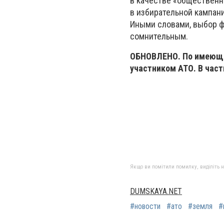
в качестве «общественн
в избирательной кампан
Иными словами, выбор ф
сомнительным.
ОБНОВЛЕНО. По имеющим
участником АТО. В част
Якщо ви помітили помилку, виділіть нео
DUMSKAYA.NET
#новости
#ато
#земля
#