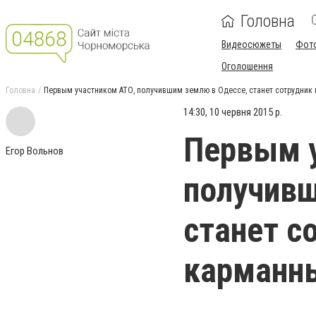
Головна
Видеосюжеты
Фот
Оголошення
Головна
Первым участником АТО, получившим землю в Одессе, станет сотрудник
14:30, 10 червня 2015 р.
Первым у
Егор Вольнов
получивш
станет с
карманн