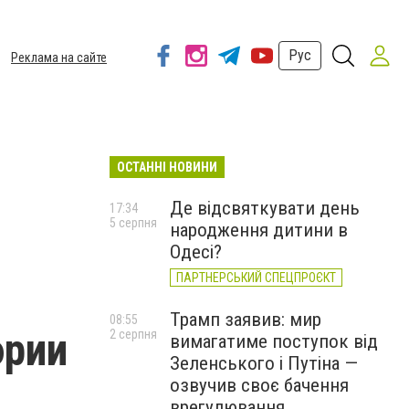
Рус
Реклама на сайте
ОСТАННІ НОВИНИ
Де відсвяткувати день
17:34
5 серпня
народження дитини в
Одесі?
ПАРТНЕРСЬКИЙ СПЕЦПРОЄКТ
Трамп заявив: мир
08:55
эрии
2 серпня
вимагатиме поступок від
Зеленського і Путіна —
озвучив своє бачення
врегулювання