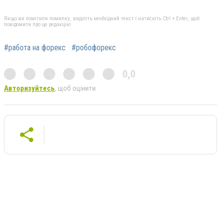
Якщо ви помітили помилку, виділіть необхідний текст і натисніть Ctrl + Enter, щоб
повідомити про це редакцію
#работа на форекс
#робофорекс
0,0
Авторизуйтесь
, щоб оцінити