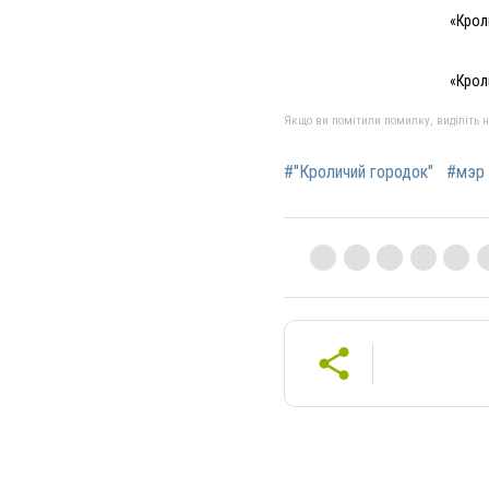
«Крол
«Крол
Якщо ви помітили помилку, виділіть нео
#"Кроличий городок"
#мэр