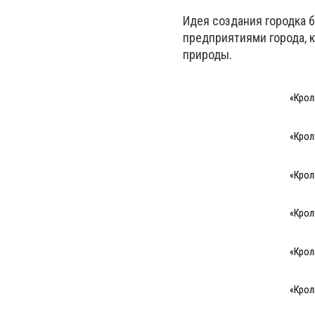
Идея создания городка 
предприятиями города, 
природы.
«Крол
«Крол
«Крол
«Крол
«Крол
«Крол