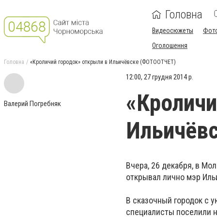
Головна
Видеосюжеты
Фот
Оголошення
Головна
«Кроличий городок» открыли в Ильичёвске (ФОТООТЧЁТ)
12:00, 27 грудня 2014 р.
«Кроличи
Валерий Погребняк
Ильичёв
Вчера, 26 декабря, в М
открывал лично мэр Иль
В сказочный городок с 
специалисты поселили н