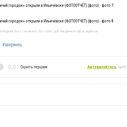
ичий городок» открыли в Ильичёвске (ФОТООТЧЁТ) (фото) - фото 7
ичий городок» открыли в Ильичёвске (ФОТООТЧЁТ) (фото) - фото 8
бхідний текст і натисніть Ctrl + Enter, щоб повідомити про це редакцію
#зверинец
0,0
Оцініть першим
Авторизуйтесь
, щоб