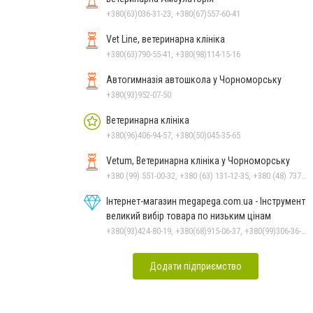
+380(63)036-31-23, +380(67)557-60-41
Vet Line, ветеринарна клініка
+380(63)790-55-41, +380(98)114-15-16
Автогимназія автошкола у Чорноморську
+380(93)952-07-50
Ветеринарна клініка
+380(96)406-94-57, +380(50)045-35-65
Vetum, Ветеринарна клініка у Чорноморську
+380 (99) 551-00-32, +380 (63) 131-12-35, +380 (48) 737-69-48, +380 (66) 784-33-31
Інтернет-магазин megapega.com.ua - Інструмент
великий вибір товара по низьким цінам
+380(93)424-80-19, +380(68)915-06-37, +380(99)306-36-14
Додати підприємство