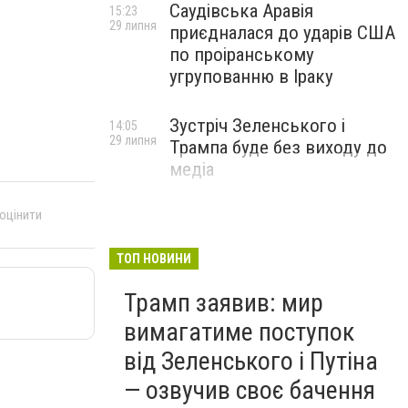
Саудівська Аравія
15:23
29 липня
приєдналася до ударів США
по проіранському
угрупованню в Іраку
Зустріч Зеленського і
14:05
29 липня
Трампа буде без виходу до
медіа
 оцінити
ТОП НОВИНИ
Трамп заявив: мир
вимагатиме поступок
від Зеленського і Путіна
— озвучив своє бачення