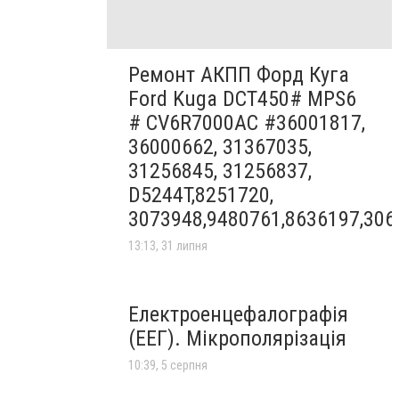
Ремонт АКПП Форд Куга
Ford Kuga DCT450# MPS6
# CV6R7000AC #36001817,
36000662, 31367035,
31256845, 31256837,
D5244T,8251720,
3073948,9480761,8636197,306
13:13, 31 липня
Електроенцефалографія
(ЕЕГ). Мікрополярізація
10:39, 5 серпня