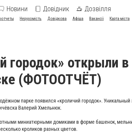
Новини
Довідник
Дозвілля
оотчеты
Нерухомість
Довідкова
Афіша
Вакансії
Карта міста
й городок» открыли в
ске (ФОТООТЧЁТ)
олодёжном парке появился «кроличий городок». Уникальный
ичёвска Валерий Хмельнюк.
уютными миниатюрными домиками в форме башенок, мельни
есколько кроликов разных цветов.