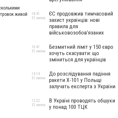
сколькими
ЄС продовжив тимчасовий
стровок живой
18:41
31 липня
захист українців: нові
правила для
військовозобов’язаних
Безмитний ліміт у 150 євро
16:41
31 липня
хочуть скасувати: що
зміниться для українців
До розслідування падіння
14:14
31 липня
ракети Х-101 у Польщі
залучать експерта з України
В Україні проводять обшуки
12:22
31 липня
у понад 100 ТЦК