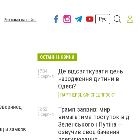
Рус
Реклама на сайте
ОСТАННІ НОВИНИ
Де відсвяткувати день
17:34
5 серпня
народження дитини в
Одесі?
ПАРТНЕРСЬКИЙ СПЕЦПРОЄКТ
 зверинец
Трамп заявив: мир
08:55
2 серпня
вимагатиме поступок від
Зеленського і Путіна —
ц и замков
озвучив своє бачення
врегулювання