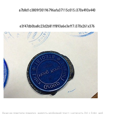
a7b8d1c3809f30196796afa37115c015.i370x493x440
e3f47db0ba8c23d2b81ff893a6e3eff7.i370x261x376
Якщо ви помітили помилку, виділіть необхідний текст і натисніть Ctrl + Enter, щоб