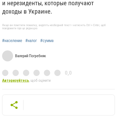
и нерезиденты, которые получают
доходы в Украине.
Якщо ви помітили помилку, виділіть необхідний текст і натисніть Ctrl + Enter, щоб
повідомити про це редакцію
#население
#налог
#сумма
Валерий Погребняк
0,0
Авторизуйтесь
, щоб оцінити