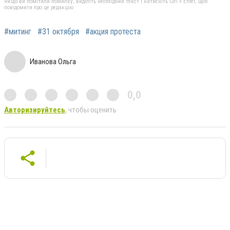
Якщо ви помітили помилку, виділіть необхідний текст і натисніть Ctrl + Enter, щоб
повідомити про це редакцію
#митинг
#31 октября
#акция протеста
Иванова Ольга
0,0
Авторизируйтесь
, чтобы оценить